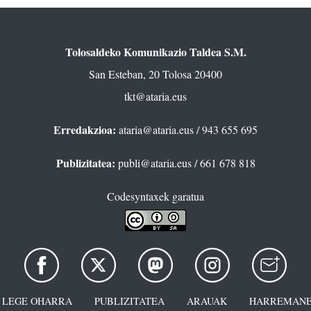
Tolosaldeko Komunikazio Taldea S.M.
San Esteban, 20 Tolosa 20400
tkt@ataria.eus
Erredakzioa:
ataria@ataria.eus
/ 943 655 695
Publizitatea:
publi@ataria.eus
/ 661 678 818
Codesyntaxek garatua
LEGE OHARRA
PUBLIZITATEA
ARAUAK
HARREMANE