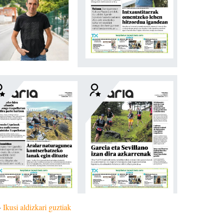
»
Ikusi aldizkari guztiak