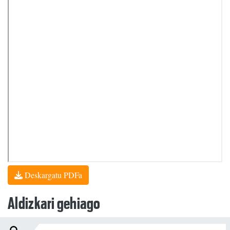
Deskargatu PDFa
Aldizkari gehiago