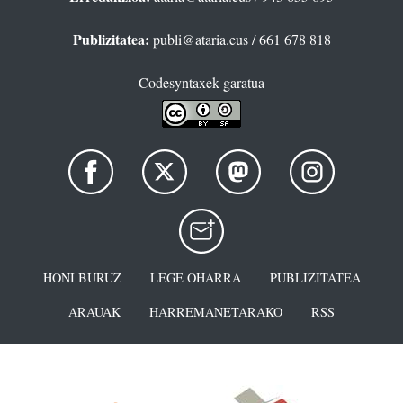
Publizitatea:
publi@ataria.eus
/ 661 678 818
Codesyntaxek garatua
HONI BURUZ
LEGE OHARRA
PUBLIZITATEA
ARAUAK
HARREMANETARAKO
RSS