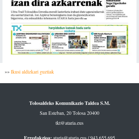
»»
Ikusi aldizkari guztiak
Tolosaldeko Komunikazio Taldea S.M.
San Esteban, 20 Tolosa 20400
tkt@ataria.eus
Erredakzioa:
ataria@ataria.eus
/ 943 655 695