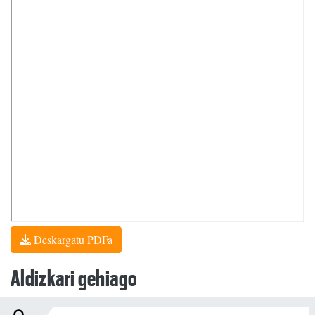
Deskargatu PDFa
Aldizkari gehiago