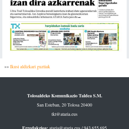
»»
Ikusi aldizkari guztiak
Tolosaldeko Komunikazio Taldea S.M.
San Esteban, 20 Tolosa 20400
tkt@ataria.eus
Erredakzioa:
ataria@ataria.eus
/ 943 655 695