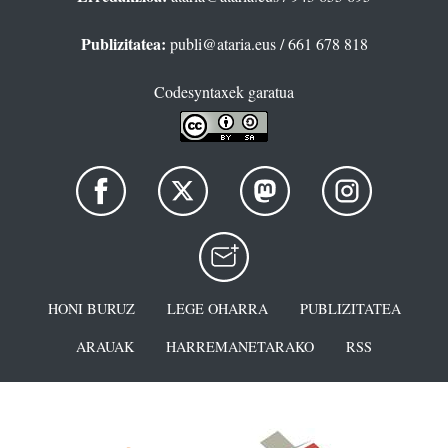
Publizitatea:
publi@ataria.eus
/ 661 678 818
Codesyntaxek garatua
HONI BURUZ
LEGE OHARRA
PUBLIZITATEA
ARAUAK
HARREMANETARAKO
RSS