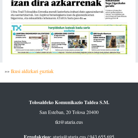
»»
Ikusi aldizkari guztiak
Tolosaldeko Komunikazio Taldea S.M.
San Esteban, 20 Tolosa 20400
tkt@ataria.eus
Erredakzioa:
ataria@ataria.eus
/ 943 655 695