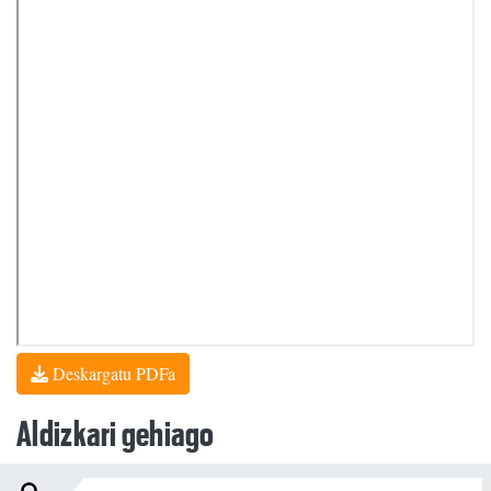
Deskargatu PDFa
Aldizkari gehiago