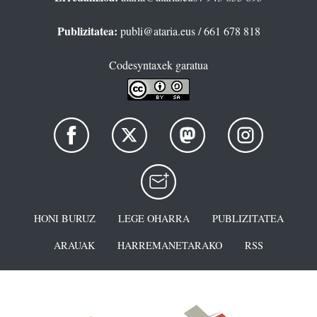
Publizitatea:
publi@ataria.eus
/ 661 678 818
Codesyntaxek garatua
HONI BURUZ
LEGE OHARRA
PUBLIZITATEA
ARAUAK
HARREMANETARAKO
RSS