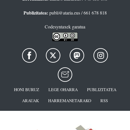
Publizitatea:
publi@ataria.eus
/ 661 678 818
Codesyntaxek garatua
HONI BURUZ
LEGE OHARRA
PUBLIZITATEA
ARAUAK
HARREMANETARAKO
RSS