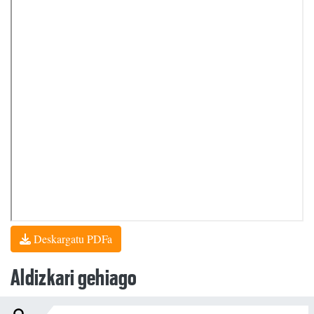
Deskargatu PDFa
Aldizkari gehiago