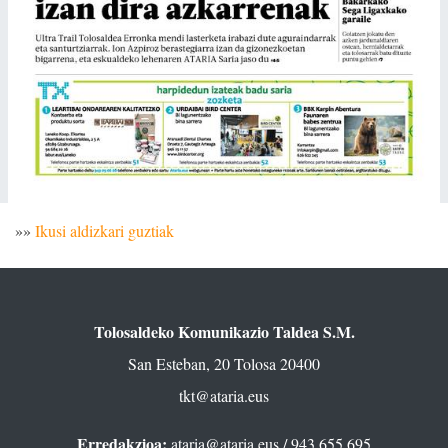
»»
Ikusi aldizkari guztiak
Tolosaldeko Komunikazio Taldea S.M.
San Esteban, 20 Tolosa 20400
tkt@ataria.eus
Erredakzioa:
ataria@ataria.eus
/ 943 655 695