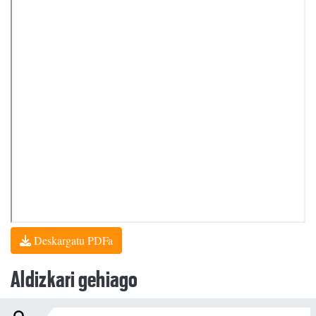
Deskargatu PDFa
Aldizkari gehiago