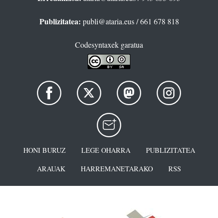
Publizitatea:
publi@ataria.eus
/ 661 678 818
Codesyntaxek garatua
HONI BURUZ
LEGE OHARRA
PUBLIZITATEA
ARAUAK
HARREMANETARAKO
RSS