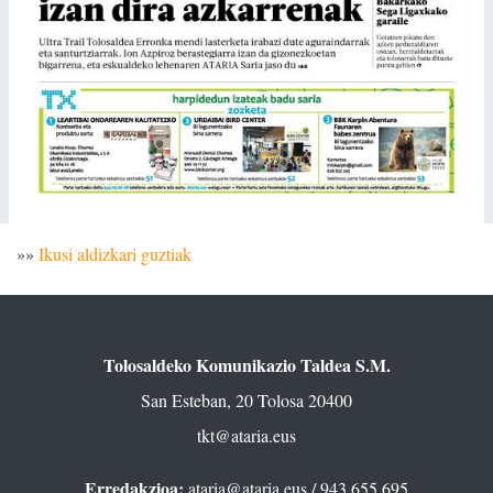
»»
Ikusi aldizkari guztiak
Tolosaldeko Komunikazio Taldea S.M.
San Esteban, 20 Tolosa 20400
tkt@ataria.eus
Erredakzioa:
ataria@ataria.eus
/ 943 655 695