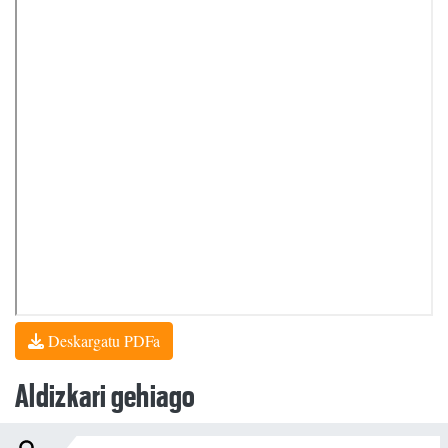
Deskargatu PDFa
Aldizkari gehiago