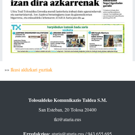
»»
Ikusi aldizkari guztiak
Tolosaldeko Komunikazio Taldea S.M.
San Esteban, 20 Tolosa 20400
tkt@ataria.eus
Erredakzioa:
ataria@ataria.eus
/ 943 655 695