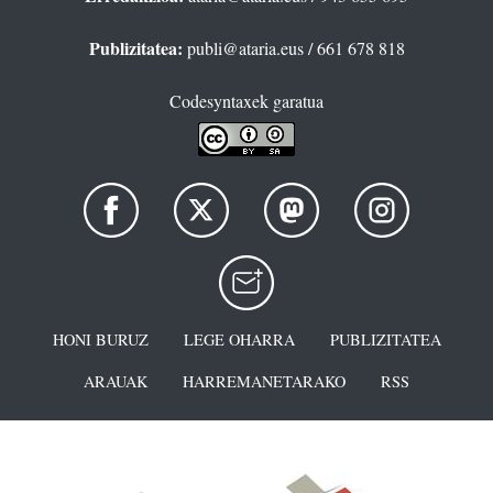
Publizitatea:
publi@ataria.eus
/ 661 678 818
Codesyntaxek garatua
HONI BURUZ
LEGE OHARRA
PUBLIZITATEA
ARAUAK
HARREMANETARAKO
RSS