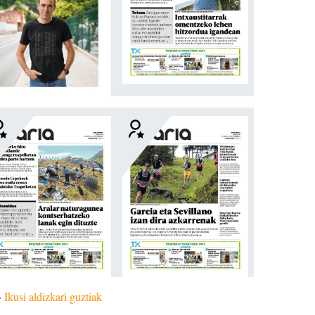
»
Ikusi aldizkari guztiak