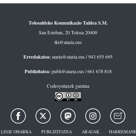
Tolosaldeko Komunikazio Taldea S.M.
San Esteban, 20 Tolosa 20400
tkt@ataria.eus
Erredakzioa:
ataria@ataria.eus
/ 943 655 695
Publizitatea:
publi@ataria.eus
/ 661 678 818
Codesyntaxek garatua
LEGE OHARRA
PUBLIZITATEA
ARAUAK
HARREMANE