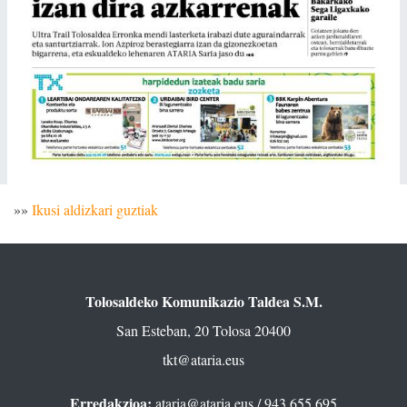
»»
Ikusi aldizkari guztiak
Tolosaldeko Komunikazio Taldea S.M.
San Esteban, 20 Tolosa 20400
tkt@ataria.eus
Erredakzioa:
ataria@ataria.eus
/ 943 655 695