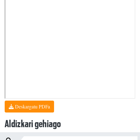
Deskargatu PDFa
Aldizkari gehiago