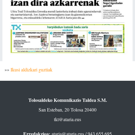
»»
Ikusi aldizkari guztiak
Tolosaldeko Komunikazio Taldea S.M.
San Esteban, 20 Tolosa 20400
tkt@ataria.eus
Erredakzioa:
ataria@ataria.eus
/ 943 655 695