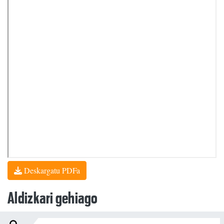
Deskargatu PDFa
Aldizkari gehiago