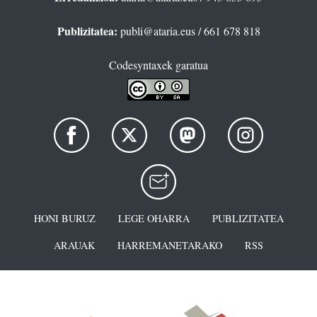
Publizitatea:
publi@ataria.eus
/ 661 678 818
Codesyntaxek garatua
HONI BURUZ
LEGE OHARRA
PUBLIZITATEA
ARAUAK
HARREMANETARAKO
RSS