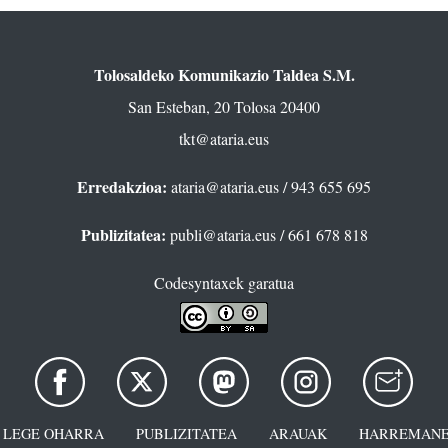
Tolosaldeko Komunikazio Taldea S.M.
San Esteban, 20 Tolosa 20400
tkt@ataria.eus
Erredakzioa:
ataria@ataria.eus
/ 943 655 695
Publizitatea:
publi@ataria.eus
/ 661 678 818
Codesyntaxek garatua
LEGE OHARRA
PUBLIZITATEA
ARAUAK
HARREMANE