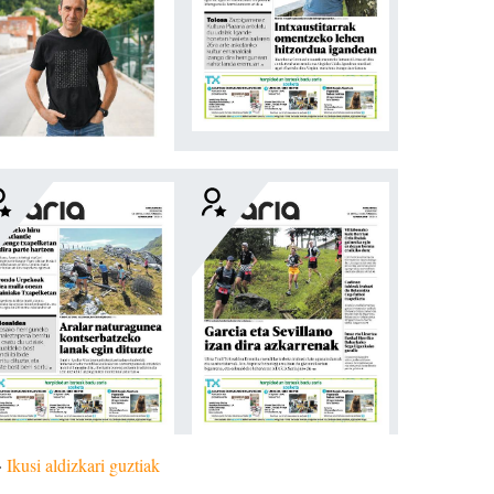
»
Ikusi aldizkari guztiak