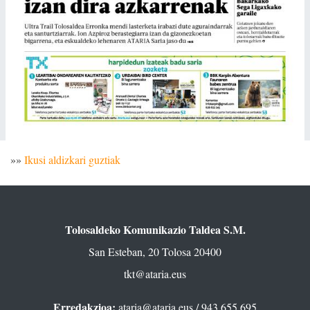
»»
Ikusi aldizkari guztiak
Tolosaldeko Komunikazio Taldea S.M.
San Esteban, 20 Tolosa 20400
tkt@ataria.eus
Erredakzioa:
ataria@ataria.eus
/ 943 655 695