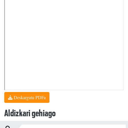
Deskargatu PDFa
Aldizkari gehiago