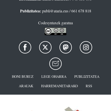
Publizitatea:
publi@ataria.eus
/ 661 678 818
Codesyntaxek garatua
HONI BURUZ
LEGE OHARRA
PUBLIZITATEA
ARAUAK
HARREMANETARAKO
RSS