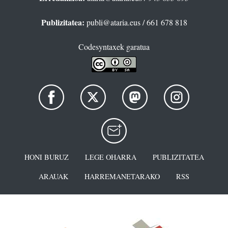
Publizitatea:
publi@ataria.eus
/ 661 678 818
Codesyntaxek garatua
HONI BURUZ
LEGE OHARRA
PUBLIZITATEA
ARAUAK
HARREMANETARAKO
RSS