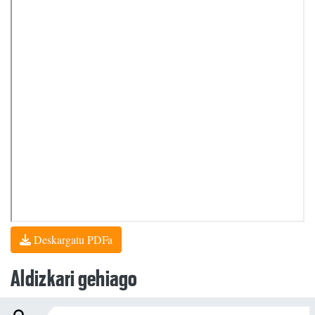
Deskargatu PDFa
Aldizkari gehiago