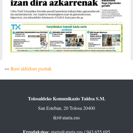
»»
Ikusi aldizkari guztiak
Tolosaldeko Komunikazio Taldea S.M.
San Esteban, 20 Tolosa 20400
tkt@ataria.eus
Erredakzioa:
ataria@ataria.eus
/ 943 655 695