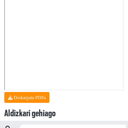
Deskargatu PDFa
Aldizkari gehiago