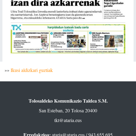
»»
Ikusi aldizkari guztiak
Tolosaldeko Komunikazio Taldea S.M.
San Esteban, 20 Tolosa 20400
tkt@ataria.eus
Erredakzioa:
ataria@ataria.eus
/ 943 655 695