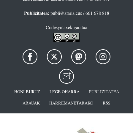
Publizitatea:
publi@ataria.eus
/ 661 678 818
Codesyntaxek garatua
HONI BURUZ
LEGE OHARRA
PUBLIZITATEA
ARAUAK
HARREMANETARAKO
RSS