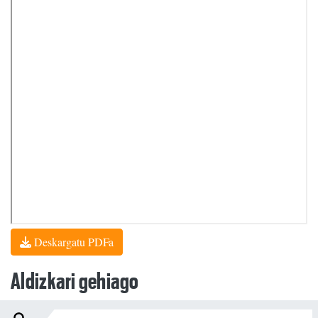
Deskargatu PDFa
Aldizkari gehiago