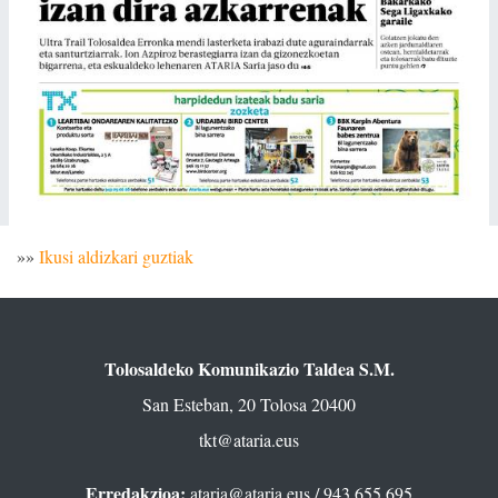
»»
Ikusi aldizkari guztiak
Tolosaldeko Komunikazio Taldea S.M.
San Esteban, 20 Tolosa 20400
tkt@ataria.eus
Erredakzioa:
ataria@ataria.eus
/ 943 655 695