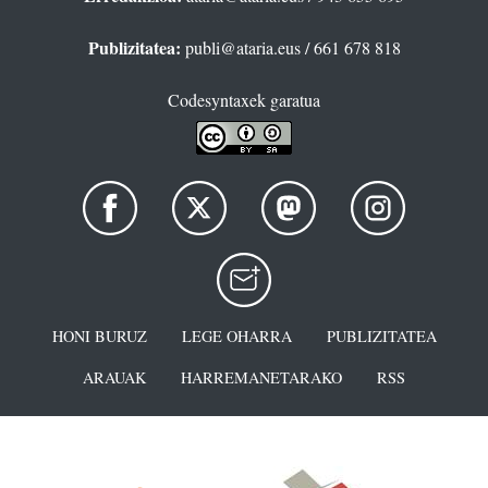
Publizitatea:
publi@ataria.eus
/ 661 678 818
Codesyntaxek garatua
HONI BURUZ
LEGE OHARRA
PUBLIZITATEA
ARAUAK
HARREMANETARAKO
RSS