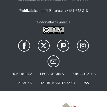
Publizitatea:
publi@ataria.eus
/ 661 678 818
Codesyntaxek garatua
HONI BURUZ
LEGE OHARRA
PUBLIZITATEA
ARAUAK
HARREMANETARAKO
RSS