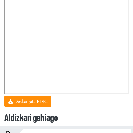
Deskargatu PDFa
Aldizkari gehiago