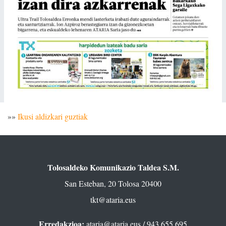
»»
Ikusi aldizkari guztiak
Tolosaldeko Komunikazio Taldea S.M.
San Esteban, 20 Tolosa 20400
tkt@ataria.eus
Erredakzioa:
ataria@ataria.eus
/ 943 655 695