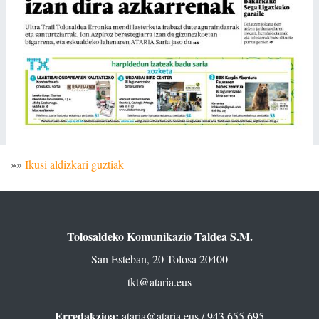
»»
Ikusi aldizkari guztiak
Tolosaldeko Komunikazio Taldea S.M.
San Esteban, 20 Tolosa 20400
tkt@ataria.eus
Erredakzioa:
ataria@ataria.eus
/ 943 655 695