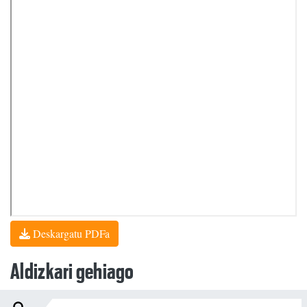
Deskargatu PDFa
Aldizkari gehiago