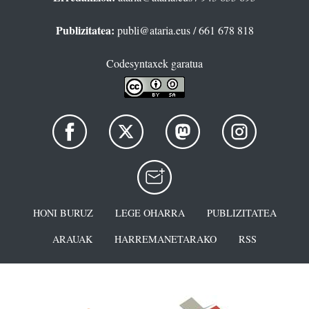
Publizitatea:
publi@ataria.eus
/ 661 678 818
Codesyntaxek garatua
HONI BURUZ
LEGE OHARRA
PUBLIZITATEA
ARAUAK
HARREMANETARAKO
RSS