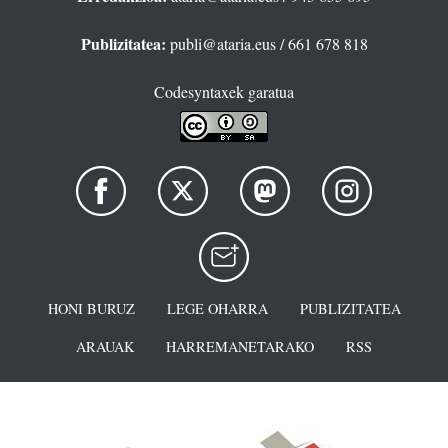
Publizitatea:
publi@ataria.eus
/ 661 678 818
Codesyntaxek garatua
HONI BURUZ
LEGE OHARRA
PUBLIZITATEA
ARAUAK
HARREMANETARAKO
RSS