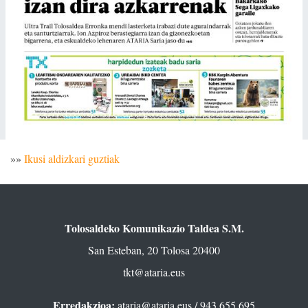
»»
Ikusi aldizkari guztiak
Tolosaldeko Komunikazio Taldea S.M.
San Esteban, 20 Tolosa 20400
tkt@ataria.eus
Erredakzioa:
ataria@ataria.eus
/ 943 655 695