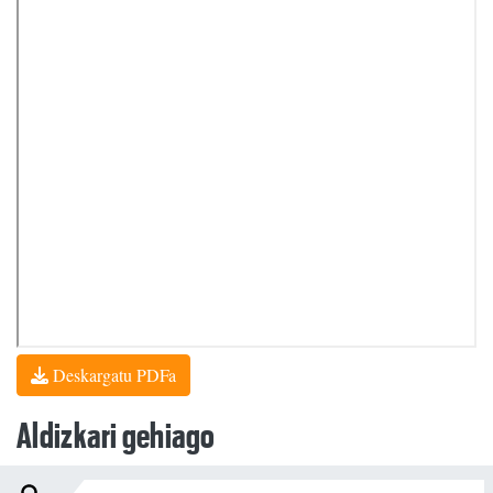
Deskargatu PDFa
Aldizkari gehiago