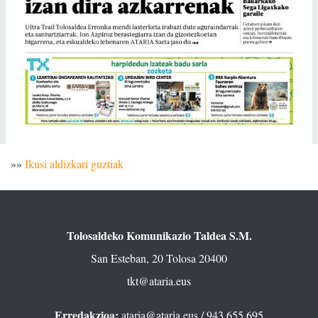
»»
Ikusi aldizkari guztiak
Tolosaldeko Komunikazio Taldea S.M.
San Esteban, 20 Tolosa 20400
tkt@ataria.eus
Erredakzioa:
ataria@ataria.eus
/ 943 655 695