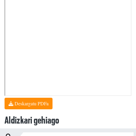
Deskargatu PDFa
Aldizkari gehiago