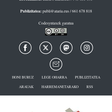
Publizitatea:
publi@ataria.eus
/ 661 678 818
Codesyntaxek garatua
HONI BURUZ
LEGE OHARRA
PUBLIZITATEA
ARAUAK
HARREMANETARAKO
RSS