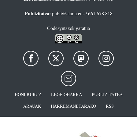
Publizitatea:
publi@ataria.eus
/ 661 678 818
Codesyntaxek garatua
HONI BURUZ
LEGE OHARRA
PUBLIZITATEA
ARAUAK
HARREMANETARAKO
RSS