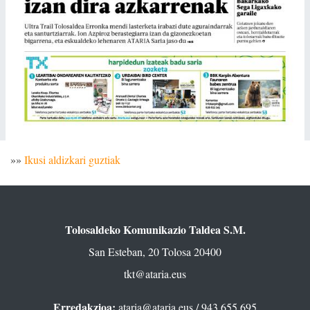
»»
Ikusi aldizkari guztiak
Tolosaldeko Komunikazio Taldea S.M.
San Esteban, 20 Tolosa 20400
tkt@ataria.eus
Erredakzioa:
ataria@ataria.eus
/ 943 655 695