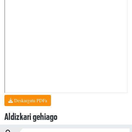
Deskargatu PDFa
Aldizkari gehiago