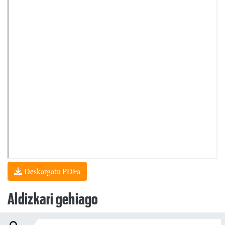
Deskargatu PDFa
Aldizkari gehiago