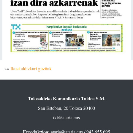
»»
Ikusi aldizkari guztiak
Tolosaldeko Komunikazio Taldea S.M.
San Esteban, 20 Tolosa 20400
tkt@ataria.eus
Erredakzioa:
ataria@ataria.eus
/ 943 655 695