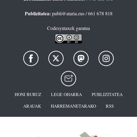
Publizitatea:
publi@ataria.eus
/ 661 678 818
Codesyntaxek garatua
HONI BURUZ
LEGE OHARRA
PUBLIZITATEA
ARAUAK
HARREMANETARAKO
RSS