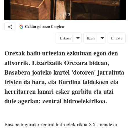
Gehitu gaitzazu Googlen
Entzun
Itzuli
Erraztu
Orexak badu urteetan ezkutuan egon den
altxorrik. Lizartzatik Orexara bidean,
Basabera joateko kartel 'dotorea' jarraituta
iristen da hara, eta Burdina taldekoen eta
herritarren lanari esker garbitu eta utzi
dute agerian: zentral hidroelektrikoa.
Basabe inguruko zentral hidroelektrikoa XX. mendeko