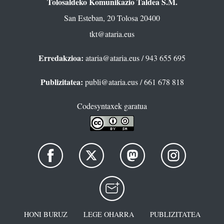
Tolosaldeko Komunikazio Taldea S.M.
San Esteban, 20 Tolosa 20400
tkt@ataria.eus
Erredakzioa:
ataria@ataria.eus
/ 943 655 695
Publizitatea:
publi@ataria.eus
/ 661 678 818
Codesyntaxek garatua
HONI BURUZ
LEGE OHARRA
PUBLIZITATEA