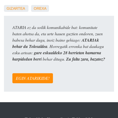
GIZARTEA
OREXA
ATARIA ez da soilik komunikabide bat: komunitate
baten ahotsa da, eta urte hauen guztien ondoren, zuen
babesa behar dugu, inoiz baino gehiago:
ATARIAk
behar du Tolosaldea
. Horregatik erronka bat daukagu
esku artean:
gure eskualdeko 28 herrietan hamarna
harpidedun berri
behar ditugu.
Zu falta zara, bazatoz?
EGIN ATARIKIDE!