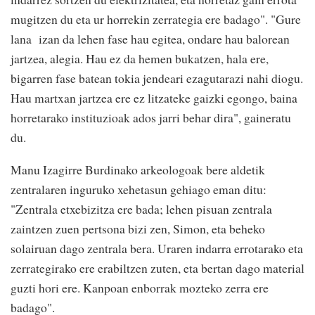
mugitzen du eta ur horrekin zerrategia ere badago". "Gure
lana izan da lehen fase hau egitea, ondare hau balorean
jartzea, alegia. Hau ez da hemen bukatzen, hala ere,
bigarren fase batean tokia jendeari ezagutarazi nahi diogu.
Hau martxan jartzea ere ez litzateke gaizki egongo, baina
horretarako instituzioak ados jarri behar dira", gaineratu
du.
Manu Izagirre Burdinako arkeologoak bere aldetik
zentralaren inguruko xehetasun gehiago eman ditu:
"Zentrala etxebizitza ere bada; lehen pisuan zentrala
zaintzen zuen pertsona bizi zen, Simon, eta beheko
solairuan dago zentrala bera. Uraren indarra errotarako eta
zerrategirako ere erabiltzen zuten, eta bertan dago material
guzti hori ere. Kanpoan enborrak mozteko zerra ere
badago".