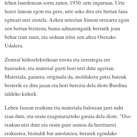
lehen laurdenean sortu zuten, 1930. urte inguruan. Urte
luzez lanean egon eta gero, urte asko dira ere bertan lana
egiteari utzi ziotela. Azken urteetan Simon orexarra egon
zen bertan bizitzen, baina adinarengatik bertatik joan
behar izan zuen, eta orduan iritsi zen afera Orexako
Udalera.
Zentral hidroelektrikoan errota eta zerrategia ere
bazeuden, eta material guzti hori utzi dute agerian.
Materiala, gainera, originala da, moldaketa gutxi batzuk
besterik ez ditu jasan eta hori berezia dela diote Burdina
taldeko kideek.
Lehen fasean eraikina eta materiala balorean jarri nahi
izan dute, eta orain ezagutarazteko garaia dela diote. "Oso
txukun utzi dute eta orain gure asmoa da herritarrei
erakustea, bisitaldi bat antolatzea, beraiek egindako