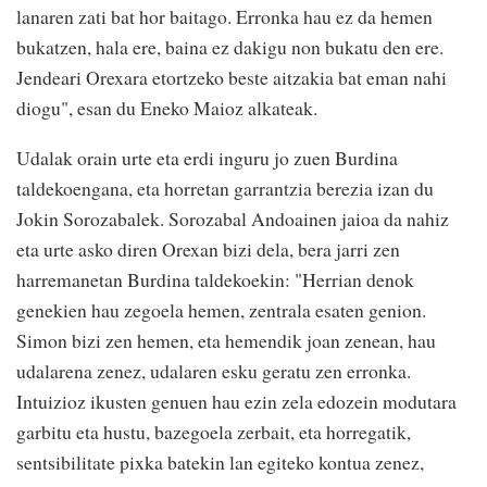
lanaren zati bat hor baitago. Erronka hau ez da hemen
bukatzen, hala ere, baina ez dakigu non bukatu den ere.
Jendeari Orexara etortzeko beste aitzakia bat eman nahi
diogu", esan du Eneko Maioz alkateak.
Udalak orain urte eta erdi inguru jo zuen Burdina
taldekoengana, eta horretan garrantzia berezia izan du
Jokin Sorozabalek. Sorozabal Andoainen jaioa da nahiz
eta urte asko diren Orexan bizi dela, bera jarri zen
harremanetan Burdina taldekoekin: "Herrian denok
genekien hau zegoela hemen, zentrala esaten genion.
Simon bizi zen hemen, eta hemendik joan zenean, hau
udalarena zenez, udalaren esku geratu zen erronka.
Intuizioz ikusten genuen hau ezin zela edozein modutara
garbitu eta hustu, bazegoela zerbait, eta horregatik,
sentsibilitate pixka batekin lan egiteko kontua zenez,