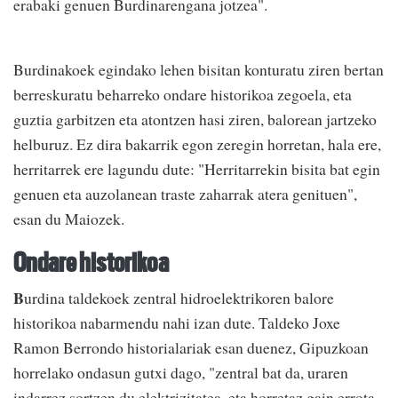
erabaki genuen Burdinarengana jotzea".
Burdinakoek egindako lehen bisitan konturatu ziren bertan
berreskuratu beharreko ondare historikoa zegoela, eta
guztia garbitzen eta atontzen hasi ziren, balorean jartzeko
helburuz. Ez dira bakarrik egon zeregin horretan, hala ere,
herritarrek ere lagundu dute: "Herritarrekin bisita bat egin
genuen eta auzolanean traste zaharrak atera genituen",
esan du Maiozek.
Ondare historikoa
B
urdina taldekoek zentral hidroelektrikoren balore
historikoa nabarmendu nahi izan dute. Taldeko Joxe
Ramon Berrondo historialariak esan duenez, Gipuzkoan
horrelako ondasun gutxi dago, "zentral bat da, uraren
indarrez sortzen du elektrizitatea, eta horretaz gain errota