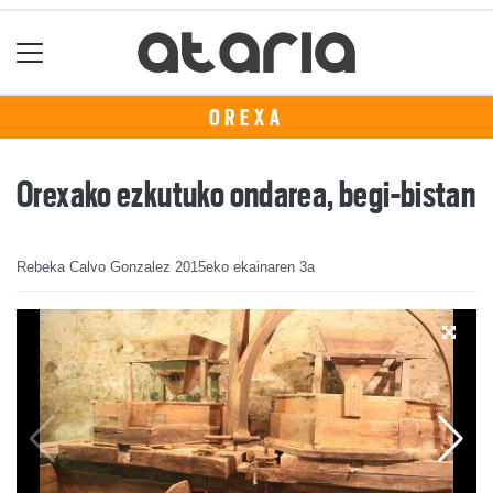
OREXA
Orexako ezkutuko ondarea, begi-bistan
Rebeka Calvo Gonzalez
2015eko ekainaren 3a