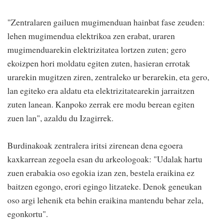
"Zentralaren gailuen mugimenduan hainbat fase zeuden:
lehen mugimendua elektrikoa zen erabat, uraren
mugimenduarekin elektrizitatea lortzen zuten; gero
ekoizpen hori moldatu egiten zuten, hasieran errotak
urarekin mugitzen ziren, zentraleko ur berarekin, eta gero,
lan egiteko era aldatu eta elektrizitatearekin jarraitzen
zuten lanean. Kanpoko zerrak ere modu berean egiten
zuen lan", azaldu du Izagirrek.
Burdinakoak zentralera iritsi zirenean dena egoera
kaxkarrean zegoela esan du arkeologoak: "Udalak hartu
zuen erabakia oso egokia izan zen, bestela eraikina ez
baitzen egongo, erori egingo litzateke. Denok geneukan
oso argi lehenik eta behin eraikina mantendu behar zela,
egonkortu".