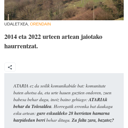
UDALETXEA,
ORENDAIN
2014 eta 2022 urteen artean jaiotako
haurrentzat.
ATARIA ez da soilik komunikabide bat: komunitate
baten ahotsa da, eta urte hauen guztien ondoren, zuen
babesa behar dugu, inoiz baino gehiago:
ATARIAk
behar du Tolosaldea
. Horregatik erronka bat daukagu
esku artean:
gure eskualdeko 28 herrietan hamarna
harpidedun berri
behar ditugu.
Zu falta zara, bazatoz?