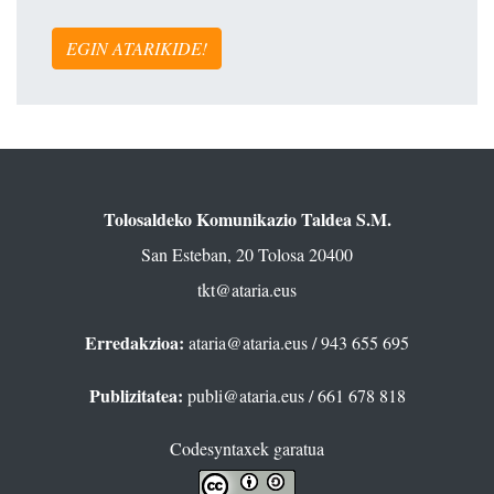
EGIN ATARIKIDE!
Tolosaldeko Komunikazio Taldea S.M.
San Esteban, 20 Tolosa 20400
tkt@ataria.eus
Erredakzioa:
ataria@ataria.eus
/ 943 655 695
Publizitatea:
publi@ataria.eus
/ 661 678 818
Codesyntaxek garatua