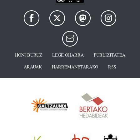
HONI BURUZ
LEGE OHARRA
PUBLIZITATEA
ARAUAK
HARREMANETARAKO
RSS