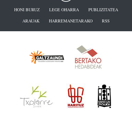
HONI BURUZ
LEGE OHARRA
PUBLIZITATEA
ARAUAK
HARREMANETARAKO
RSS