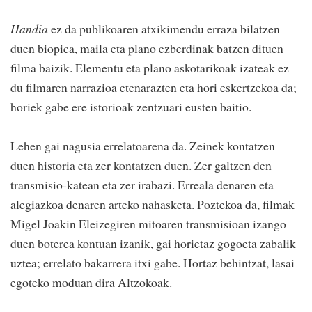
Handia
ez da publikoaren atxikimendu erraza bilatzen
duen biopica, maila eta plano ezberdinak batzen dituen
filma baizik. Elementu eta plano askotarikoak izateak ez
du filmaren narrazioa etenarazten eta hori eskertzekoa da;
horiek gabe ere istorioak zentzuari eusten baitio.
Lehen gai nagusia errelatoarena da. Zeinek kontatzen
duen historia eta zer kontatzen duen. Zer galtzen den
transmisio-katean eta zer irabazi. Erreala denaren eta
alegiazkoa denaren arteko nahasketa. Poztekoa da, filmak
Migel Joakin Eleizegiren mitoaren transmisioan izango
duen boterea kontuan izanik, gai horietaz gogoeta zabalik
uztea; errelato bakarrera itxi gabe. Hortaz behintzat, lasai
egoteko moduan dira Altzokoak.