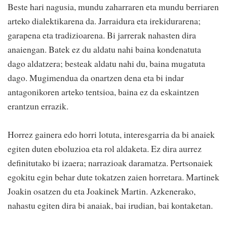
Beste hari nagusia, mundu zaharraren eta mundu berriaren
arteko dialektikarena da. Jarraidura eta irekidurarena;
garapena eta tradizioarena. Bi jarrerak nahasten dira
anaiengan. Batek ez du aldatu nahi baina kondenatuta
dago aldatzera; besteak aldatu nahi du, baina mugatuta
dago. Mugimendua da onartzen dena eta bi indar
antagonikoren arteko tentsioa, baina ez da eskaintzen
erantzun errazik.
Horrez gainera edo horri lotuta, interesgarria da bi anaiek
egiten duten eboluzioa eta rol aldaketa. Ez dira aurrez
definitutako bi izaera; narrazioak daramatza. Pertsonaiek
egokitu egin behar dute tokatzen zaien horretara. Martinek
Joakin osatzen du eta Joakinek Martin. Azkenerako,
nahastu egiten dira bi anaiak, bai irudian, bai kontaketan.