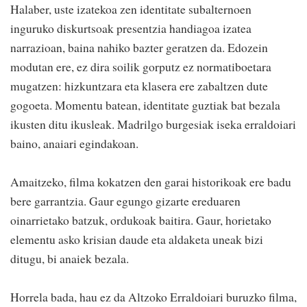
Halaber, uste izatekoa zen identitate subalternoen
inguruko diskurtsoak presentzia handiagoa izatea
narrazioan, baina nahiko bazter geratzen da. Edozein
modutan ere, ez dira soilik gorputz ez normatiboetara
mugatzen: hizkuntzara eta klasera ere zabaltzen dute
gogoeta. Momentu batean, identitate guztiak bat bezala
ikusten ditu ikusleak. Madrilgo burgesiak iseka erraldoiari
baino, anaiari egindakoan.
Amaitzeko, filma kokatzen den garai historikoak ere badu
bere garrantzia. Gaur egungo gizarte ereduaren
oinarrietako batzuk, ordukoak baitira. Gaur, horietako
elementu asko krisian daude eta aldaketa uneak bizi
ditugu, bi anaiek bezala.
Horrela bada, hau ez da Altzoko Erraldoiari buruzko filma,