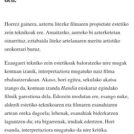
Horrez gainera, aztertu litezke filmaren propietate estetiko
zein teknikoak ere. Amaitzeko, aurreko bi azterketetan
oinarrituz, eztabaida liteke artelanaren meritu artistiko
orokorrari buruz.
Ezaugarri tekniko zein estetikoak baloratzeko nire mugak
kontuan izanik, interpretaziora mugatuko naiz filma
ebaluatzerakoan. Akaso, hori egitea, sekulako akatsa
izango da, kontuan izanda
Handia
euskaraz egindako
filmik garestiena dela. Edozein modutan ere, esango nuke,
alderdi estetiko-teknikoaren eta filmaren esanahiaren
artean oreka dagoela; lehenak, esanahiak biderkatzen
laguntzen du; eta bigarrenak, irudiak edertzen. Hori
esanda, interpretaziora mugatuko da nire kritika.