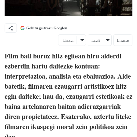
Gehitu gaitzazu Googlen
Entzun
Itzuli
Erraztu
Film bati buruz hitz egitean hiru alderdi
ezberdin hartu daitezke kontuan:
interpretazioa, analisia eta ebaluazioa. Alde
batetik, filmaren ezaugarri artistikoez hitz
egin daiteke; hau da, ezaugarri estetikoak ez
baina artelanaren baitan adierazgarriak
diren propietateez. Esaterako, aztertu liteke
filmaren ikuspegi moral zein politikoa zein
den.