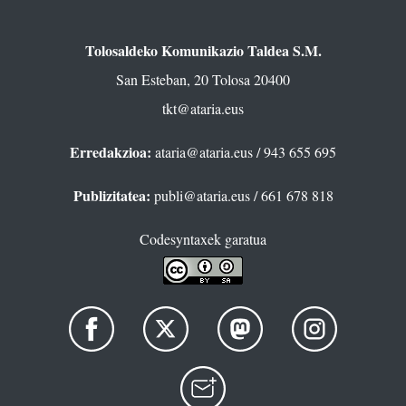
Tolosaldeko Komunikazio Taldea S.M.
San Esteban, 20 Tolosa 20400
tkt@ataria.eus
Erredakzioa:
ataria@ataria.eus
/ 943 655 695
Publizitatea:
publi@ataria.eus
/ 661 678 818
Codesyntaxek garatua