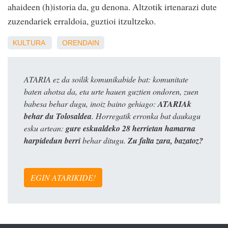
ahaideen (h)istoria da, gu denona. Altzotik irtenarazi dute
zuzendariek erraldoia, guztioi itzultzeko.
KULTURA
ORENDAIN
ATARIA ez da soilik komunikabide bat: komunitate
baten ahotsa da, eta urte hauen guztien ondoren, zuen
babesa behar dugu, inoiz baino gehiago:
ATARIAk
behar du Tolosaldea
. Horregatik erronka bat daukagu
esku artean:
gure eskualdeko 28 herrietan hamarna
harpidedun berri
behar ditugu.
Zu falta zara, bazatoz?
EGIN ATARIKIDE!