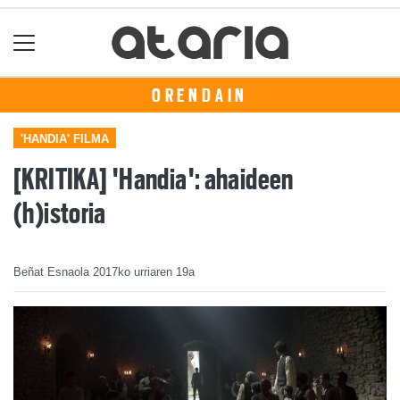
ORENDAIN
'HANDIA' FILMA
[KRITIKA] 'Handia': ahaideen
(h)istoria
Beñat Esnaola
2017ko urriaren 19a