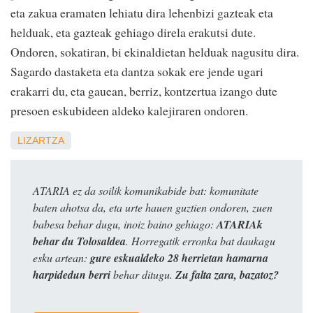
eta zakua eramaten lehiatu dira lehenbizi gazteak eta
helduak, eta gazteak gehiago direla erakutsi dute.
Ondoren, sokatiran, bi ekinaldietan helduak nagusitu dira.
Sagardo dastaketa eta dantza sokak ere jende ugari
erakarri du, eta gauean, berriz, kontzertua izango dute
presoen eskubideen aldeko kalejiraren ondoren.
LIZARTZA
ATARIA ez da soilik komunikabide bat: komunitate
baten ahotsa da, eta urte hauen guztien ondoren, zuen
babesa behar dugu, inoiz baino gehiago:
ATARIAk
behar du Tolosaldea
. Horregatik erronka bat daukagu
esku artean:
gure eskualdeko 28 herrietan hamarna
harpidedun berri
behar ditugu.
Zu falta zara, bazatoz?