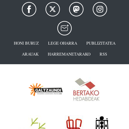
HONI BURUZ
LEGE OHARRA
PUBLIZITATEA
ARAUAK
HARREMANETARAKO
RSS