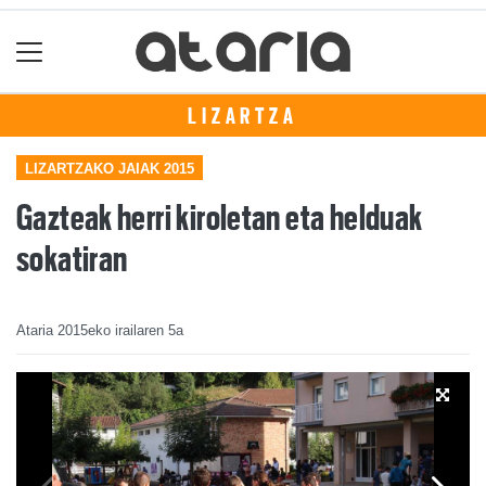
LIZARTZA
LIZARTZAKO JAIAK 2015
Gazteak herri kiroletan eta helduak
sokatiran
Ataria
2015eko irailaren 5a