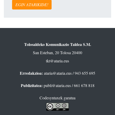
EGIN ATARIKIDE!
Tolosaldeko Komunikazio Taldea S.M.
San Esteban, 20 Tolosa 20400
tkt@ataria.eus
Erredakzioa:
ataria@ataria.eus
/ 943 655 695
Publizitatea:
publi@ataria.eus
/ 661 678 818
Codesyntaxek garatua