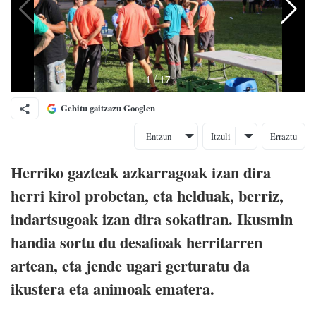
Gehitu gaitzazu Googlen
Entzun
Itzuli
Erraztu
Herriko gazteak azkarragoak izan dira
herri kirol probetan, eta helduak, berriz,
indartsugoak izan dira sokatiran. Ikusmin
handia sortu du desafioak herritarren
artean, eta jende ugari gerturatu da
ikustera eta animoak ematera.