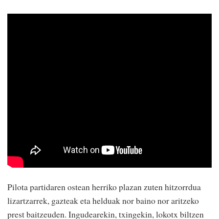
Pilota partidaren ostean herriko plazan zuten hitzorrdua
lizartzarrek, gazteak eta helduak nor baino nor aritzeko
prest baitzeuden. Ingudearekin, txingekin, lokotx biltzen