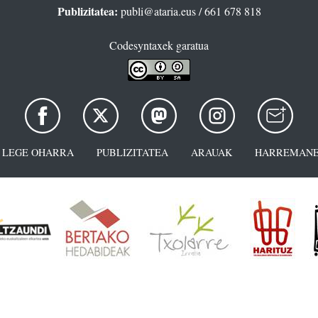
Publizitatea:
publi@ataria.eus
/ 661 678 818
Codesyntaxek garatua
LEGE OHARRA
PUBLIZITATEA
ARAUAK
HARREMANE