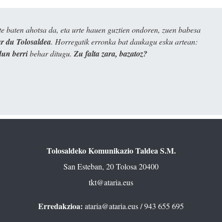
e baten ahotsa da, eta urte hauen guztien ondoren, zuen babesa
 du Tolosaldea
. Horregatik erronka bat daukagu esku artean:
dun berri
behar ditugu.
Zu falta zara, bazatoz?
Tolosaldeko Komunikazio Taldea S.M.
San Esteban, 20 Tolosa 20400
tkt@ataria.eus
Erredakzioa:
ataria@ataria.eus
/ 943 655 695