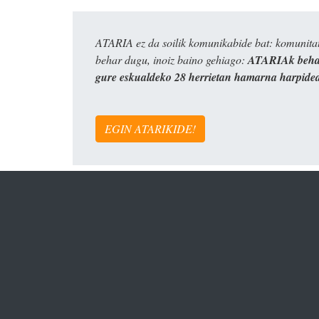
ATARIA ez da soilik komunikabide bat: komunitat
behar dugu, inoiz baino gehiago:
ATARIAk behar
gure eskualdeko 28 herrietan hamarna harpide
EGIN ATARIKIDE!