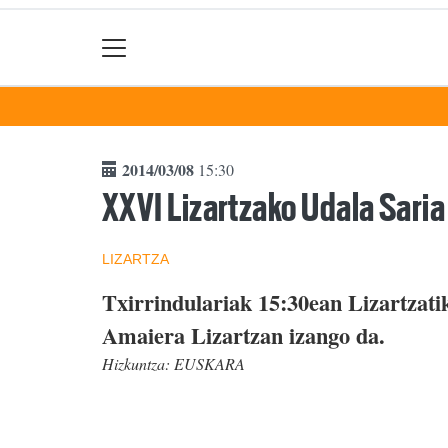
2014/03/08
15:30
XXVI Lizartzako Udala Saria
LIZARTZA
Txirrindulariak 15:30ean Lizartzatik
Amaiera Lizartzan izango da.
Hizkuntza:
EUSKARA