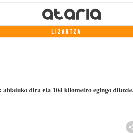
LIZARTZA
 abiatuko dira eta 104 kilometro egingo dituzte