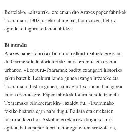
Bestelako, «altxorrik» ere eman dio Araxes paper fabrikak
Txaramari. 1902. urteko ubide bat, hain zuzen, betoiz
egindako inguruko lehen ubidea.
Bi mundu
Araxes paper fabrikak bi mundu elkartu zituela ere esan
du Garmendia historialariak: landa eremua eta eremu
urbanoa. «Leaburu-Txaramak baditu ezaugarri historiko
jakin batzuk. Leaburu landa gunea izango litzateke eta
Txarama industria gunea, nahiz eta Txaraman badagoen
landa eremua ere. Paper fabrikak lotura handia izan du
Txaramako bilakaerarekin», azaldu du. «Txaramako
tokiko historia egin nahi dugu. Bailara eta errekaren
historia dago hor. Askotan errekari ez diogu kasurik
egiten, baina paper fabrika hor egotearen arrazoia da,