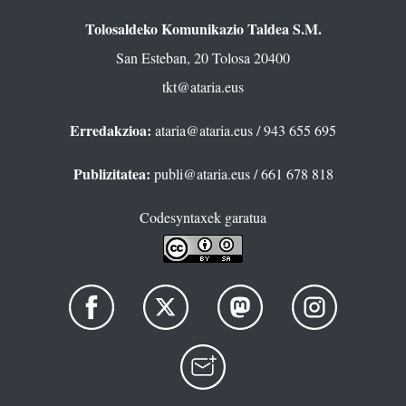
Tolosaldeko Komunikazio Taldea S.M.
San Esteban, 20 Tolosa 20400
tkt@ataria.eus
Erredakzioa:
ataria@ataria.eus
/ 943 655 695
Publizitatea:
publi@ataria.eus
/ 661 678 818
Codesyntaxek garatua