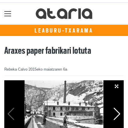
LEABURU-TXARAMA
Araxes paper fabrikari lotuta
Rebeka Calvo
2015eko maiatzaren 6a