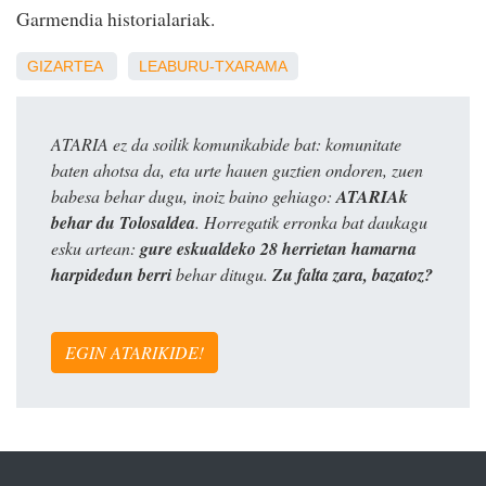
Garmendia historialariak.
GIZARTEA
LEABURU-TXARAMA
ATARIA ez da soilik komunikabide bat: komunitate
baten ahotsa da, eta urte hauen guztien ondoren, zuen
babesa behar dugu, inoiz baino gehiago:
ATARIAk
behar du Tolosaldea
. Horregatik erronka bat daukagu
esku artean:
gure eskualdeko 28 herrietan hamarna
harpidedun berri
behar ditugu.
Zu falta zara, bazatoz?
EGIN ATARIKIDE!