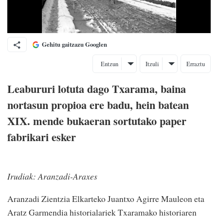
Gehitu gaitzazu Googlen
Entzun
Itzuli
Erraztu
Leabururi lotuta dago Txarama, baina
nortasun propioa ere badu, hein batean
XIX. mende bukaeran sortutako paper
fabrikari esker
Irudiak: Aranzadi-Araxes
Aranzadi Zientzia Elkarteko Juantxo Agirre Mauleon eta
Aratz Garmendia historialariek Txaramako historiaren