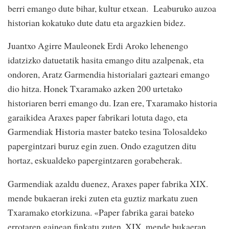
berri emango dute bihar, kultur etxean. Leaburuko auzoa
historian kokatuko dute datu eta argazkien bidez.
Juantxo Agirre Mauleonek Erdi Aroko lehenengo
idatzizko datuetatik hasita emango ditu azalpenak, eta
ondoren, Aratz Garmendia historialari gazteari emango
dio hitza. Honek Txaramako azken 200 urtetako
historiaren berri emango du. Izan ere, Txaramako historia
garaikidea Araxes paper fabrikari lotuta dago, eta
Garmendiak Historia master bateko tesina Tolosaldeko
papergintzari buruz egin zuen. Ondo ezagutzen ditu
hortaz, eskualdeko papergintzaren gorabeherak.
Garmendiak azaldu duenez, Araxes paper fabrika XIX.
mende bukaeran ireki zuten eta guztiz markatu zuen
Txaramako etorkizuna. «Paper fabrika garai bateko
errotaren gainean finkatu zuten, XIX. mende bukaeran.