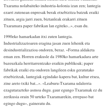
Txarama nolabaiteko industria-kolonia izan zen; lantegia
ezarri zutenean enpresak berak etxebizitza batzuk eraiki
zituen, argia jarri zuen, biztanleak erakarri zituen
Txaramara paper fabrikan lan egiteko...», esan du.
1990eko hamarkadan itxi zuten lantegia.
Industrializazioaren eragina jasan zuen lehenik eta
desindustrializazioa ondoren, beraz. «Forma aldaketa
eman zen. Horren erakusle da 1980ko hamarkadara arte
bazeuzkala herritarrentzako eraikin publikoak; paper
fabrikak eraiki eta ondoren langileen esku geratutako
etxebizitzak, lantegiak egindako kapera bat, kultur etxea,
zine areto txiki bat...». «Leaburu-Txarama udalerria
ezagutarazteko asmoa dugu. gaur egungo Txaramak ez du
zerikusia orain 50 urteko Txaramarekin, errepaso bat
egingo dugu», gaineratu du.