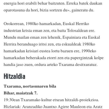
energia hori erabili behar baitzuten. Erreka batek daukan
oparotasuna da hori, bizia sortzen du», gaineratu du.
Orokorrean, 1980ko hamarkadan, Euskal Herriko
industrian krisia eman zen, eta baita Tolosaldean ere.
Mundu mailan eman zen lehenik, Espainiara eta Euskal
Herrira beranduago iritsi zen, eta eskualdeak 1980ko
hamarkadan krisiari eustea lortu bazuen ere, 1990eko
hamarkadan beherakada etorri zen eta papergintzak kolpe
handia jaso zuen, ordura arteko Txarama desitxuratuz.
Hitzaldia
Txarama, nortasunaren bila
Bihar, maiatzak 7.
19:30ean Txaramako kultur etxean hitzaldi-proiekzioa.
Hizlariak: Aranzadiko Juantxo Agirre Mauleon eta Aratz