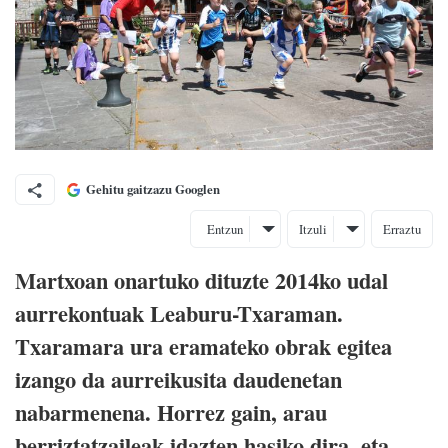
Gehitu gaitzazu Googlen
Entzun
Itzuli
Erraztu
Martxoan onartuko dituzte 2014ko udal
aurrekontuak Leaburu-Txaraman.
Txaramara ura eramateko obrak egitea
izango da aurreikusita daudenetan
nabarmenena. Horrez gain, arau
berriztatzaileak idazten hasiko dira, eta