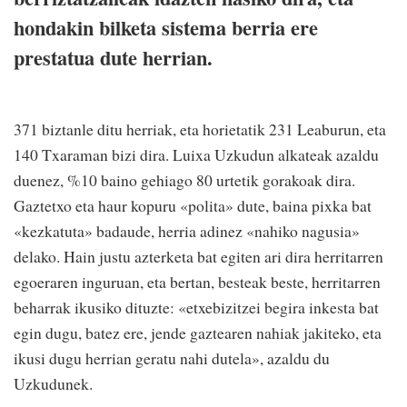
hondakin bilketa sistema berria ere
prestatua dute herrian.
371 biztanle ditu herriak, eta horietatik 231 Leaburun, eta
140 Txaraman bizi dira. Luixa Uzkudun alkateak azaldu
duenez, %10 baino gehiago 80 urtetik gorakoak dira.
Gaztetxo eta haur kopuru «polita» dute, baina pixka bat
«kezkatuta» badaude, herria adinez «nahiko nagusia»
delako. Hain justu azterketa bat egiten ari dira herritarren
egoeraren inguruan, eta bertan, besteak beste, herritarren
beharrak ikusiko dituzte: «etxebizitzei begira inkesta bat
egin dugu, batez ere, jende gaztearen nahiak jakiteko, eta
ikusi dugu herrian geratu nahi dutela», azaldu du
Uzkudunek.