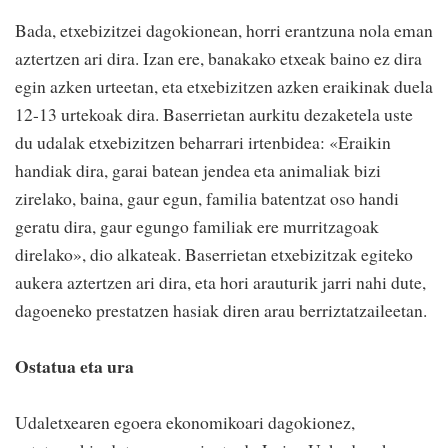
Bada, etxebizitzei dagokionean, horri erantzuna nola eman
aztertzen ari dira. Izan ere, banakako etxeak baino ez dira
egin azken urteetan, eta etxebizitzen azken eraikinak duela
12-13 urtekoak dira. Baserrietan aurkitu dezaketela uste
du udalak etxebizitzen beharrari irtenbidea: «Eraikin
handiak dira, garai batean jendea eta animaliak bizi
zirelako, baina, gaur egun, familia batentzat oso handi
geratu dira, gaur egungo familiak ere murritzagoak
direlako», dio alkateak. Baserrietan etxebizitzak egiteko
aukera aztertzen ari dira, eta hori arauturik jarri nahi dute,
dagoeneko prestatzen hasiak diren arau berriztatzaileetan.
Ostatua eta ura
Udaletxearen egoera ekonomikoari dagokionez,