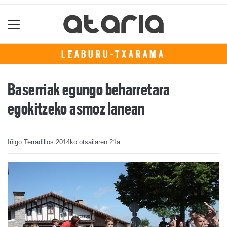
LEABURU-TXARAMA
Baserriak egungo beharretara
egokitzeko asmoz lanean
Iñigo Terradillos
2014ko otsailaren 21a