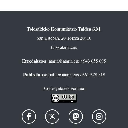
Tolosaldeko Komunikazio Taldea S.M.
San Esteban, 20 Tolosa 20400
tkt@ataria.eus
Erredakzioa:
ataria@ataria.eus
/ 943 655 695
Publizitatea:
publi@ataria.eus
/ 661 678 818
Codesyntaxek garatua