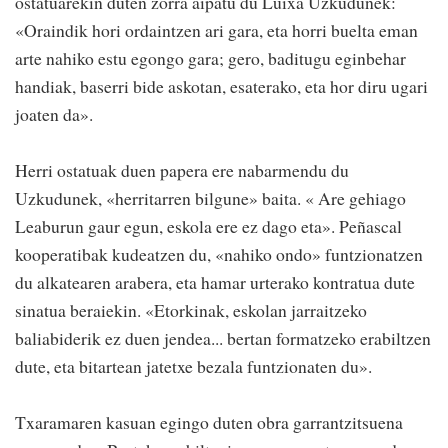
ostatuarekin duten zorra aipatu du Luixa Uzkudunek:
«Oraindik hori ordaintzen ari gara, eta horri buelta eman
arte nahiko estu egongo gara; gero, baditugu eginbehar
handiak, baserri bide askotan, esaterako, eta hor diru ugari
joaten da».
Herri ostatuak duen papera ere nabarmendu du
Uzkudunek, «herritarren bilgune» baita. « Are gehiago
Leaburun gaur egun, eskola ere ez dago eta». Peñascal
kooperatibak kudeatzen du, «nahiko ondo» funtzionatzen
du alkatearen arabera, eta hamar urterako kontratua dute
sinatua beraiekin. «Etorkinak, eskolan jarraitzeko
baliabiderik ez duen jendea... bertan formatzeko erabiltzen
dute, eta bitartean jatetxe bezala funtzionaten du».
Txaramaren kasuan egingo duten obra garrantzitsuena