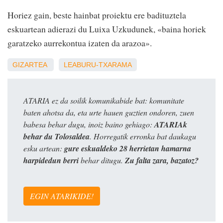
Horiez gain, beste hainbat proiektu ere badituztela
eskuartean adierazi du Luixa Uzkudunek, «baina horiek
garatzeko aurrekontua izaten da arazoa».
GIZARTEA
LEABURU-TXARAMA
ATARIA ez da soilik komunikabide bat: komunitate
baten ahotsa da, eta urte hauen guztien ondoren, zuen
babesa behar dugu, inoiz baino gehiago:
ATARIAk
behar du Tolosaldea
. Horregatik erronka bat daukagu
esku artean:
gure eskualdeko 28 herrietan hamarna
harpidedun berri
behar ditugu.
Zu falta zara, bazatoz?
EGIN ATARIKIDE!