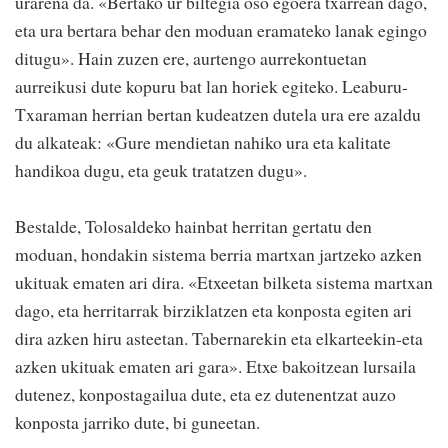
urarena da. «Bertako ur biltegia oso egoera txarrean dago,
eta ura bertara behar den moduan eramateko lanak egingo
ditugu». Hain zuzen ere, aurtengo aurrekontuetan
aurreikusi dute kopuru bat lan horiek egiteko. Leaburu-
Txaraman herrian bertan kudeatzen dutela ura ere azaldu
du alkateak: «Gure mendietan nahiko ura eta kalitate
handikoa dugu, eta geuk tratatzen dugu».
Bestalde, Tolosaldeko hainbat herritan gertatu den
moduan, hondakin sistema berria martxan jartzeko azken
ukituak ematen ari dira. «Etxeetan bilketa sistema martxan
dago, eta herritarrak birziklatzen eta konposta egiten ari
dira azken hiru asteetan. Tabernarekin eta elkarteekin-eta
azken ukituak ematen ari gara». Etxe bakoitzean lursaila
dutenez, konpostagailua dute, eta ez dutenentzat auzo
konposta jarriko dute, bi guneetan.