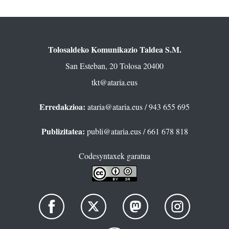
Tolosaldeko Komunikazio Taldea S.M.
San Esteban, 20 Tolosa 20400
tkt@ataria.eus
Erredakzioa:
ataria@ataria.eus
/ 943 655 695
Publizitatea:
publi@ataria.eus
/ 661 678 818
Codesyntaxek garatua