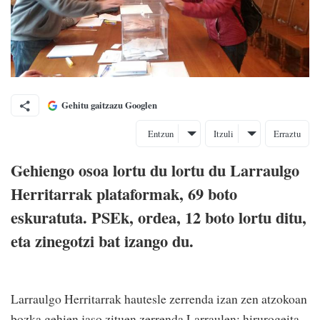
Gehitu gaitzazu Googlen
Entzun
Itzuli
Erraztu
Gehiengo osoa lortu du lortu du Larraulgo
Herritarrak plataformak, 69 boto
eskuratuta. PSEk, ordea, 12 boto lortu ditu,
eta zinegotzi bat izango du.
Larraulgo Herritarrak hautesle zerrenda izan zen atzokoan
bozka gehien jaso zituen zerrenda Larraulen; hirurogeita