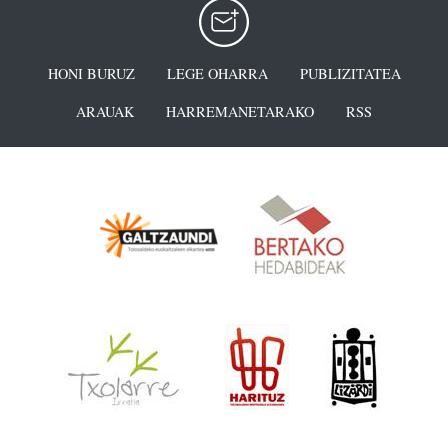
HONI BURUZ
LEGE OHARRA
PUBLIZITATEA
ARAUAK
HARREMANETARAKO
RSS