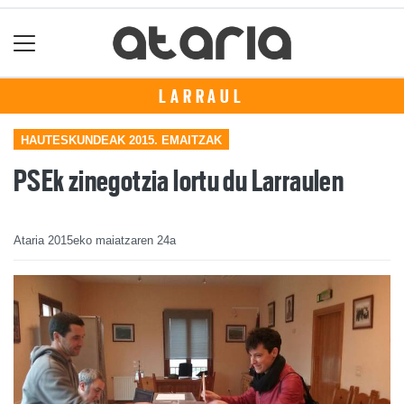
LARRAUL
HAUTESKUNDEAK 2015. EMAITZAK
PSEk zinegotzia lortu du Larraulen
Ataria
2015eko maiatzaren 24a