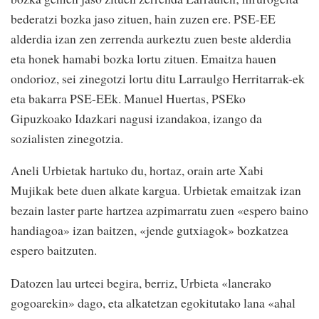
bederatzi bozka jaso zituen, hain zuzen ere. PSE-EE
alderdia izan zen zerrenda aurkeztu zuen beste alderdia
eta honek hamabi bozka lortu zituen. Emaitza hauen
ondorioz, sei zinegotzi lortu ditu Larraulgo Herritarrak-ek
eta bakarra PSE-EEk. Manuel Huertas, PSEko
Gipuzkoako Idazkari nagusi izandakoa, izango da
sozialisten zinegotzia.
Aneli Urbietak hartuko du, hortaz, orain arte Xabi
Mujikak bete duen alkate kargua. Urbietak emaitzak izan
bezain laster parte hartzea azpimarratu zuen «espero baino
handiagoa» izan baitzen, «jende gutxiagok» bozkatzea
espero baitzuten.
Datozen lau urteei begira, berriz, Urbieta «lanerako
gogoarekin» dago, eta alkatetzan egokitutako lana «ahal