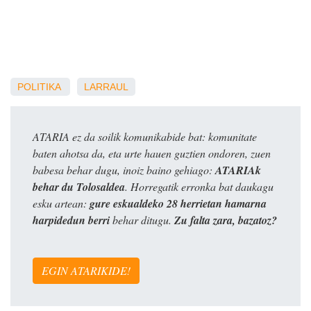
POLITIKA
LARRAUL
ATARIA ez da soilik komunikabide bat: komunitate
baten ahotsa da, eta urte hauen guztien ondoren, zuen
babesa behar dugu, inoiz baino gehiago:
ATARIAk
behar du Tolosaldea
. Horregatik erronka bat daukagu
esku artean:
gure eskualdeko 28 herrietan hamarna
harpidedun berri
behar ditugu.
Zu falta zara, bazatoz?
EGIN ATARIKIDE!