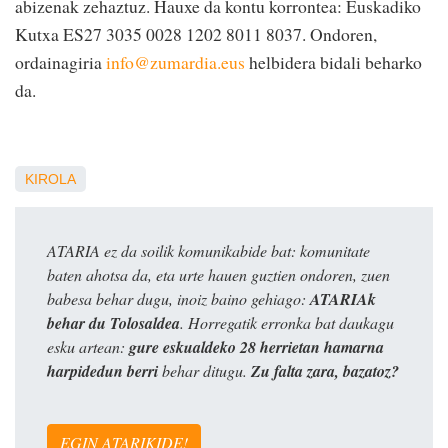
abizenak zehaztuz. Hauxe da kontu korrontea: Euskadiko
Kutxa ES27 3035 0028 1202 8011 8037. Ondoren,
ordainagiria
info@zumardia.eus
helbidera bidali beharko
da.
KIROLA
ATARIA ez da soilik komunikabide bat: komunitate
baten ahotsa da, eta urte hauen guztien ondoren, zuen
babesa behar dugu, inoiz baino gehiago:
ATARIAk
behar du Tolosaldea
. Horregatik erronka bat daukagu
esku artean:
gure eskualdeko 28 herrietan hamarna
harpidedun berri
behar ditugu.
Zu falta zara, bazatoz?
EGIN ATARIKIDE!