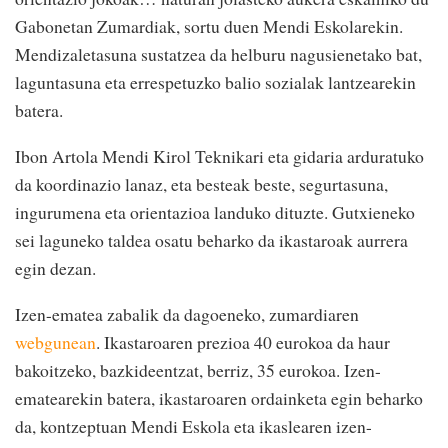
Gabonetan Zumardiak, sortu duen Mendi Eskolarekin.
Mendizaletasuna sustatzea da helburu nagusienetako bat,
laguntasuna eta errespetuzko balio sozialak lantzearekin
batera.
Ibon Artola Mendi Kirol Teknikari eta gidaria arduratuko
da koordinazio lanaz, eta besteak beste, segurtasuna,
ingurumena eta orientazioa landuko dituzte. Gutxieneko
sei laguneko taldea osatu beharko da ikastaroak aurrera
egin dezan.
Izen-ematea zabalik da dagoeneko, zumardiaren
webgunean
. Ikastaroaren prezioa 40 eurokoa da haur
bakoitzeko, bazkideentzat, berriz, 35 eurokoa. Izen-
ematearekin batera, ikastaroaren ordainketa egin beharko
da, kontzeptuan Mendi Eskola eta ikaslearen izen-