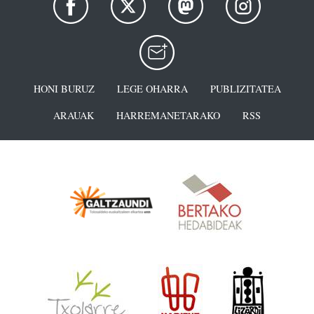
HONI BURUZ
LEGE OHARRA
PUBLIZITATEA
ARAUAK
HARREMANETARAKO
RSS