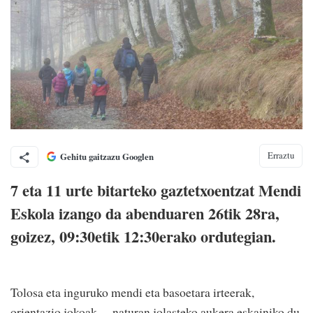
Erraztu
Gehitu gaitzazu Googlen
7 eta 11 urte bitarteko gaztetxoentzat Mendi
Eskola izango da abenduaren 26tik 28ra,
goizez, 09:30etik 12:30erako ordutegian.
Tolosa eta inguruko mendi eta basoetara irteerak,
orientazio jokoak… naturan jolasteko aukera eskainiko du