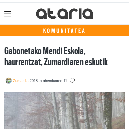
KOMUNITATEA
Gabonetako Mendi Eskola,
haurrentzat, Zumardiaren eskutik
Zumardia
2018ko abenduaren 11