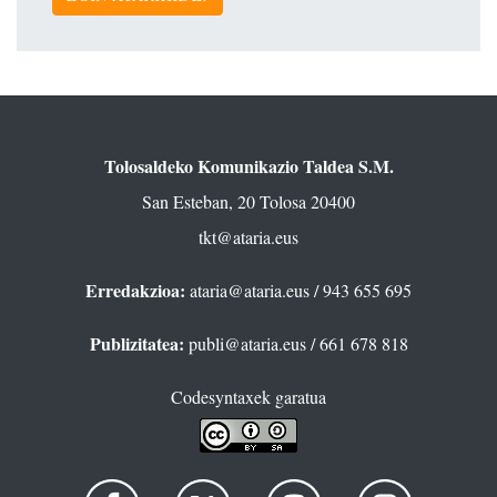
Tolosaldeko Komunikazio Taldea S.M.
San Esteban, 20 Tolosa 20400
tkt@ataria.eus
Erredakzioa:
ataria@ataria.eus
/ 943 655 695
Publizitatea:
publi@ataria.eus
/ 661 678 818
Codesyntaxek garatua