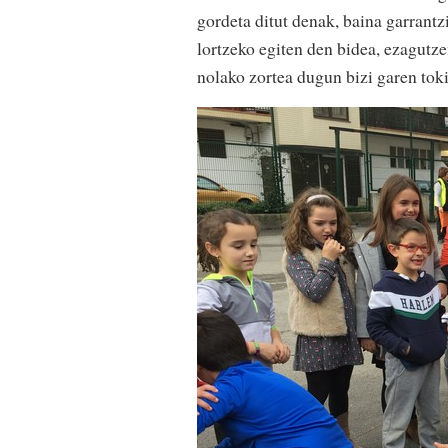
gordeta ditut denak, baina garrant
lortzeko egiten den bidea, ezagutze
nolako zortea dugun bizi garen toki