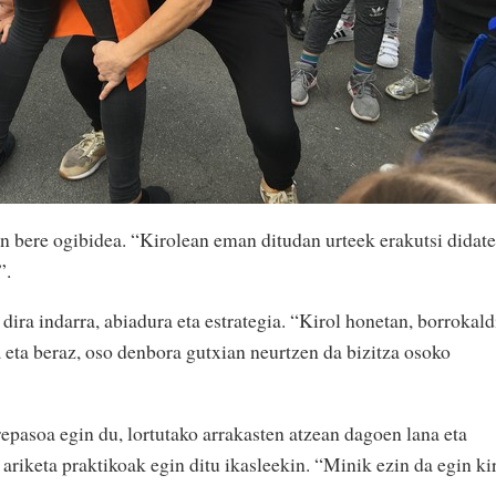
in bere ogibidea. “Kirolean eman ditudan urteek erakutsi didate
”.
i dira indarra, abiadura eta estrategia. “Kirol honetan, borrokald
 eta beraz, oso denbora gutxian neurtzen da bizitza osoko
epasoa egin du, lortutako arrakasten atzean dagoen lana eta
ariketa praktikoak egin ditu ikasleekin. “Minik ezin da egin ki