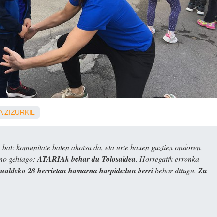
A
ZIZURKIL
bat: komunitate baten ahotsa da, eta urte hauen guztien ondoren,
ino gehiago:
ATARIAk behar du Tolosaldea
. Horregatik erronka
kualdeko 28 herrietan hamarna harpidedun berri
behar ditugu.
Zu