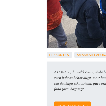
HEZKUNTZA
AMASA-VILLABON
ATARIA ez da soilik komunikabide 
zuen babesa behar dugu, inoiz ba
bat daukagu esku artean:
gure es
falta zara, bazatoz?
EGIN ATARIKIDE!