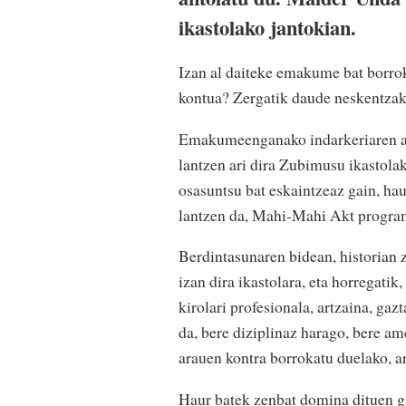
ikastolako jantokian.
Izan al daiteke emakume bat borrok
kontua? Zergatik daude neskentzak
Emakumeenganako indarkeriaren au
lantzen ari dira Zubimusu ikastola
osasuntsu bat eskaintzeaz gain, hau
lantzen da, Mahi-Mahi Akt program
Berdintasunaren bidean, historian 
izan dira ikastolara, eta horregat
kirolari profesionala, artzaina, gaz
da, bere diziplinaz harago, bere am
arauen kontra borrokatu duelako, ar
Haur batek zenbat domina dituen ga