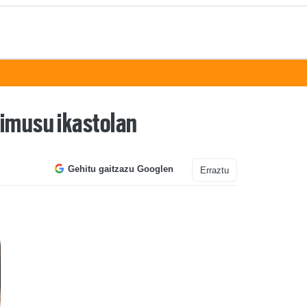
bimusu ikastolan
Gehitu gaitzazu Googlen
Erraztu