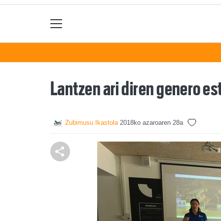
Lantzen ari diren genero e
Zubimusu Ikastola
2018ko azaroaren 28a