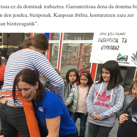
zitsua ez da dominak irabaztea. Garrantzitsua dena da domina b
n den jendea, bizipenak. Kanpoan ibilita, konturatzen zara zer
an bizitzeagatik”.