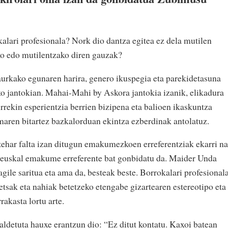
alari profesionala? Nork dio dantza egitea ez dela mutilen
o edo mutilentzako diren gauzak?
rkako egunaren harira, genero ikuspegia eta parekidetasuna
ko jantokian. Mahai-Mahi by Askora jantokia izanik, elikadura
rrekin esperientzia berrien bizipena eta balioen ikaskuntza
aren bitartez bazkalorduan ekintza ezberdinak antolatuz.
zehar falta izan ditugun emakumezkoen erreferentziak ekarri na
ik, euskal emakume erreferente bat gonbidatu da. Maider Unda
tagile saritua eta ama da, besteak beste. Borrokalari profesional
etsak eta nahiak betetzeko etengabe gizartearen estereotipo eta
rakasta lortu arte.
ldetuta hauxe erantzun dio: “Ez ditut kontatu. Kaxoi batean