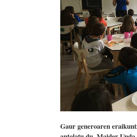
Gaur generoaren eraikuntza
antolatu du. Maider Unda 