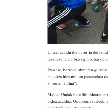
Umeei azaldu die baserria dela ora
lasaitasuna ere bizi egin behar dela
Izan ere, borroka librearen giltzarr
bakoitza hiru minutu pasatxokoa da
entrenamendua”.
Maider Undak bere ibilbidearen err
bidea azalduz. Ondoren, ikasleekin 
honetan”, esan die aurretik.