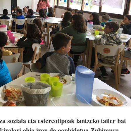
 soziala eta estereotipoak lantzeko tailer bat
kirolari ohia izan da gonbidatua Zubimusu