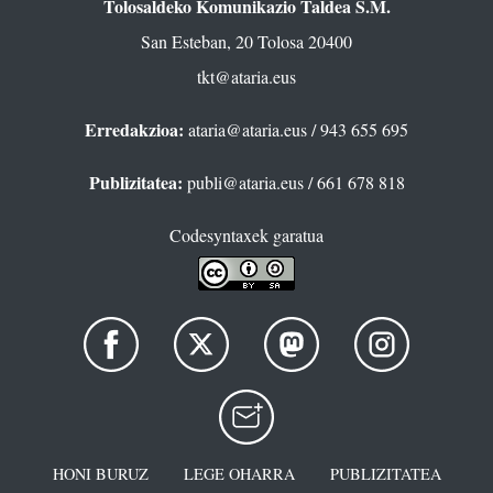
Tolosaldeko Komunikazio Taldea S.M.
San Esteban, 20 Tolosa 20400
tkt@ataria.eus
Erredakzioa:
ataria@ataria.eus
/ 943 655 695
Publizitatea:
publi@ataria.eus
/ 661 678 818
Codesyntaxek garatua
HONI BURUZ
LEGE OHARRA
PUBLIZITATEA