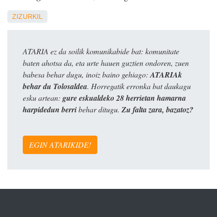
ZIZURKIL
ATARIA ez da soilik komunikabide bat: komunitate
baten ahotsa da, eta urte hauen guztien ondoren, zuen
babesa behar dugu, inoiz baino gehiago:
ATARIAk
behar du Tolosaldea
. Horregatik erronka bat daukagu
esku artean:
gure eskualdeko 28 herrietan hamarna
harpidedun berri
behar ditugu.
Zu falta zara, bazatoz?
EGIN ATARIKIDE!