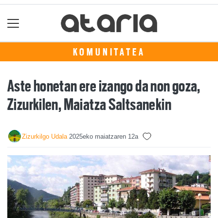
KOMUNITATEA
Aste honetan ere izango da non goza,
Zizurkilen, Maiatza Saltsanekin
Zizurkilgo Udala
2025eko maiatzaren 12a