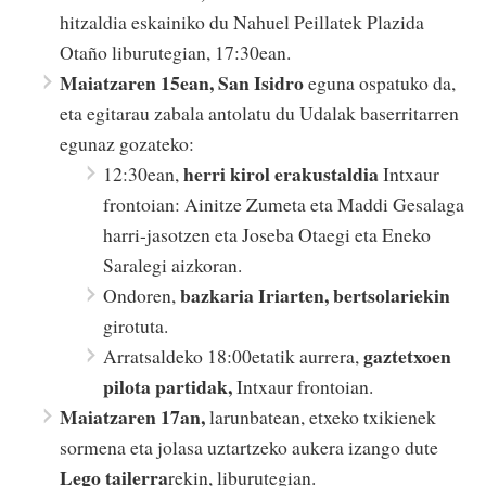
hitzaldia eskainiko du Nahuel Peillatek Plazida
Otaño liburutegian, 17:30ean.
Maiatzaren 15ean, San Isidro
eguna ospatuko da,
eta egitarau zabala antolatu du Udalak baserritarren
egunaz gozateko:
herri kirol erakustaldia
12:30ean,
Intxaur
frontoian: Ainitze Zumeta eta Maddi Gesalaga
harri-jasotzen eta Joseba Otaegi eta Eneko
Saralegi aizkoran.
bazkaria Iriarten, bertsolariekin
Ondoren,
girotuta.
gaztetxoen
Arratsaldeko 18:00etatik aurrera,
pilota partidak,
Intxaur frontoian.
Maiatzaren 17an,
larunbatean, etxeko txikienek
sormena eta jolasa uztartzeko aukera izango dute
Lego tailerra
rekin, liburutegian.