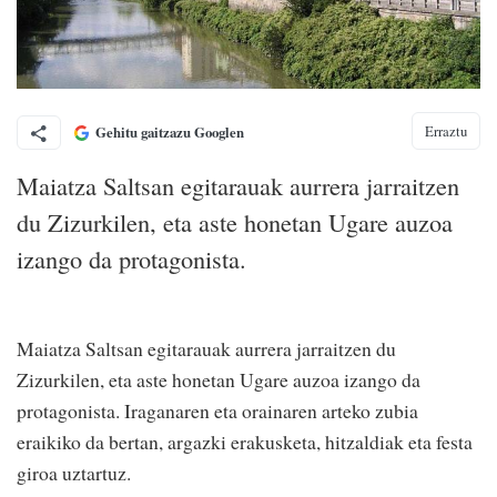
Erraztu
Gehitu gaitzazu Googlen
Maiatza Saltsan egitarauak aurrera jarraitzen
du Zizurkilen, eta aste honetan Ugare auzoa
izango da protagonista.
Maiatza Saltsan egitarauak aurrera jarraitzen du
Zizurkilen, eta aste honetan Ugare auzoa izango da
protagonista. Iraganaren eta orainaren arteko zubia
eraikiko da bertan, argazki erakusketa, hitzaldiak eta festa
giroa uztartuz.