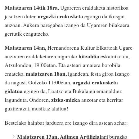
Maiatzaren 14tik 18ra
, Ugareren eraldaketa historikoa
argazki erakusketa
jasotzen duten
egongo da ikusgai
auzoan. Aukera paregabea izango da Ugareren bilakaera
gertutik ezagutzeko.
Maiatzaren 14an,
Hernandorena Kultur Elkarteak Ugare
hitzaldia
auzoaren eraldaketaren inguruko
eskainiko du,
Atxulondon, 19:00etan. Eta asteari amaiera borobila
maiatzaren 18an,
emateko,
igandean, festa giroa izango
argazki erakusketa
da nagusi. Goizeko 11:00etan,
gidatua
egingo da, Loatzo eta Bukalaien emanaldiez
zizka-mizka
lagunduta. Ondoren,
auzotar eta herritar
guztientzat, musikaz alaitua!
Bestelako hainbat jarduera ere izango dira astean zehar:
Maiatzaren 13an, Adimen Artifizialari
buruzko