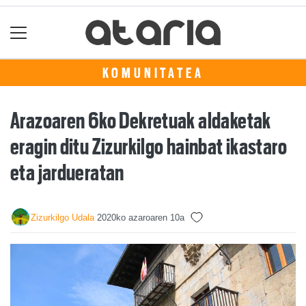
KOMUNITATEA
Arazoaren 6ko Dekretuak aldaketak
eragin ditu Zizurkilgo hainbat ikastaro
eta jardueratan
Zizurkilgo Udala
2020ko azaroaren 10a