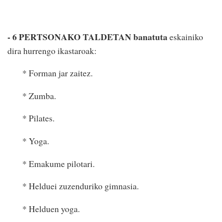
- 6 PERTSONAKO TALDETAN banatuta
eskainiko
dira hurrengo ikastaroak:
* Forman jar zaitez.
* Zumba.
* Pilates.
* Yoga.
* Emakume pilotari.
* Helduei zuzenduriko gimnasia.
* Helduen yoga.