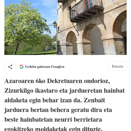
Erraztu
Gehitu gaitzazu Googlen
Azaroaren 6ko Dekretuaren ondorioz,
Zizurkilgo ikastaro eta jardueretan hainbat
aldaketa egin behar izan da. Zenbait
jarduera bertan behera geratu dira eta
beste hainbatetan neurri berrietara
egokitzeko moldaketak egin dituzte.