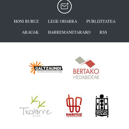
HONI BURUZ
LEGE OHARRA
PUBLIZITATEA
ARAUAK
HARREMANETARAKO
RSS