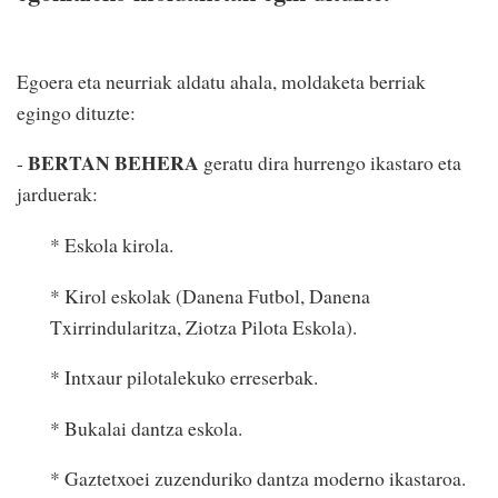
Egoera eta neurriak aldatu ahala, moldaketa berriak
egingo dituzte:
BERTAN BEHERA
-
geratu dira hurrengo ikastaro eta
jarduerak:
* Eskola kirola.
* Kirol eskolak (Danena Futbol, Danena
Txirrindularitza, Ziotza Pilota Eskola).
* Intxaur pilotalekuko erreserbak.
* Bukalai dantza eskola.
* Gaztetxoei zuzenduriko dantza moderno ikastaroa.