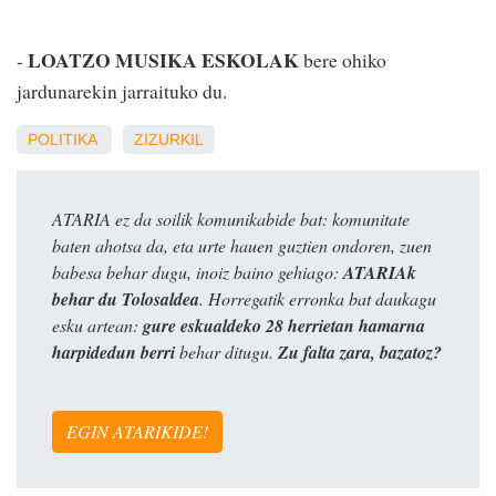
LOATZO MUSIKA ESKOLAK
-
bere ohiko
jardunarekin jarraituko du.
POLITIKA
ZIZURKIL
ATARIA ez da soilik komunikabide bat: komunitate
baten ahotsa da, eta urte hauen guztien ondoren, zuen
babesa behar dugu, inoiz baino gehiago:
ATARIAk
behar du Tolosaldea
. Horregatik erronka bat daukagu
esku artean:
gure eskualdeko 28 herrietan hamarna
harpidedun berri
behar ditugu.
Zu falta zara, bazatoz?
EGIN ATARIKIDE!