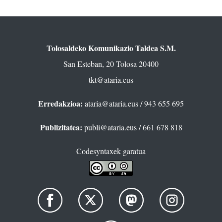
Tolosaldeko Komunikazio Taldea S.M.
San Esteban, 20 Tolosa 20400
tkt@ataria.eus
Erredakzioa:
ataria@ataria.eus
/ 943 655 695
Publizitatea:
publi@ataria.eus
/ 661 678 818
Codesyntaxek garatua