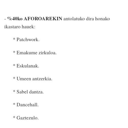
%40ko AFOROAREKIN
-
antolatuko dira honako
ikastaro hauek:
* Patchwork.
* Emakume zirkuloa.
* Eskulanak.
* Umeen antzerkia.
* Sabel dantza.
* Dancehall.
* Gaztezulo.