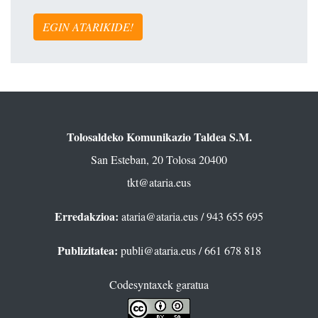
EGIN ATARIKIDE!
Tolosaldeko Komunikazio Taldea S.M.
San Esteban, 20 Tolosa 20400
tkt@ataria.eus
Erredakzioa:
ataria@ataria.eus
/ 943 655 695
Publizitatea:
publi@ataria.eus
/ 661 678 818
Codesyntaxek garatua