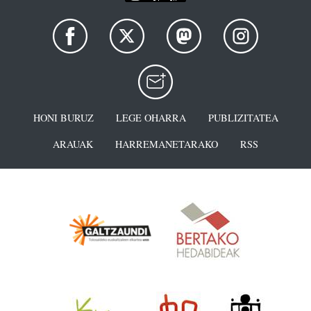
HONI BURUZ
LEGE OHARRA
PUBLIZITATEA
ARAUAK
HARREMANETARAKO
RSS