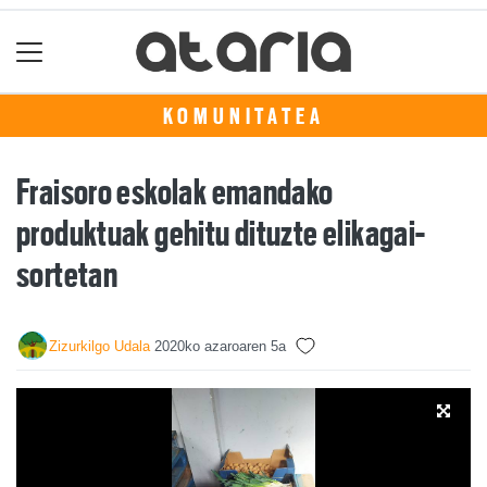
KOMUNITATEA
Fraisoro eskolak emandako
produktuak gehitu dituzte elikagai-
sortetan
Zizurkilgo Udala
2020ko azaroaren 5a