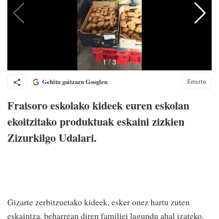
Erraztu
Gehitu gaitzazu Googlen
Fraisoro eskolako kideek euren eskolan
ekoitzitako produktuak eskaini zizkien
Zizurkilgo Udalari.
Gizarte zerbitzuetako kideek, esker onez hartu zuten
eskaintza, beharrean diren familiei lagundu ahal izateko.