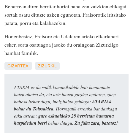
Beharrean diren herritar horiei banatzen zaizkien elikagai
sortak osatu dituzte azken egunotan, Fraisorotik iritsitako
patata, porru eta kalabazekin.
Honenbestez, Fraisoro eta Udalaren arteko elkarlanari
esker, sorta osatuagoa jasoko du oraingoan Zizurkilgo
hainbat familik.
GIZARTEA
ZIZURKIL
ATARIA ez da soilik komunikabide bat: komunitate
baten ahotsa da, eta urte hauen guztien ondoren, zuen
babesa behar dugu, inoiz baino gehiago:
ATARIAk
behar du Tolosaldea
. Horregatik erronka bat daukagu
esku artean:
gure eskualdeko 28 herrietan hamarna
harpidedun berri
behar ditugu.
Zu falta zara, bazatoz?