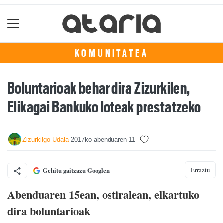
KOMUNITATEA
Boluntarioak behar dira Zizurkilen,
Elikagai Bankuko loteak prestatzeko
Zizurkilgo Udala
2017ko abenduaren 11
Erraztu
Gehitu gaitzazu Googlen
Abenduaren 15ean, ostiralean, elkartuko
dira boluntarioak