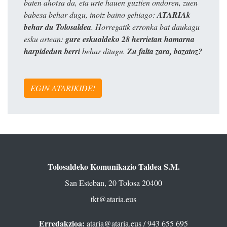
baten ahotsa da, eta urte hauen guztien ondoren, zuen
babesa behar dugu, inoiz baino gehiago:
ATARIAk
behar du Tolosaldea
. Horregatik erronka bat daukagu
esku artean:
gure eskualdeko 28 herrietan hamarna
harpidedun berri
behar ditugu.
Zu falta zara, bazatoz?
EGIN ATARIKIDE!
Tolosaldeko Komunikazio Taldea S.M.
San Esteban, 20 Tolosa 20400
tkt@ataria.eus
Erredakzioa:
ataria@ataria.eus
/ 943 655 695