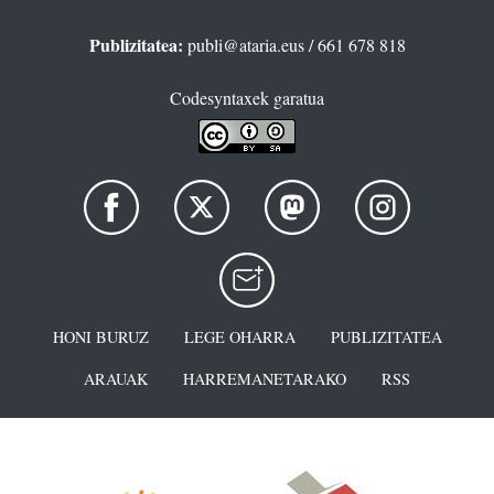
Publizitatea:
publi@ataria.eus
/ 661 678 818
Codesyntaxek garatua
HONI BURUZ
LEGE OHARRA
PUBLIZITATEA
ARAUAK
HARREMANETARAKO
RSS