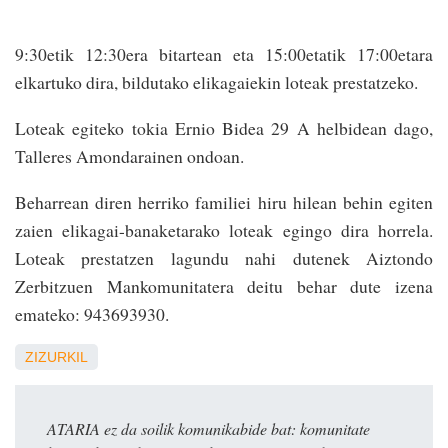
9:30etik 12:30era bitartean eta 15:00etatik 17:00etara
elkartuko dira, bildutako elikagaiekin loteak prestatzeko.
Loteak egiteko tokia Ernio Bidea 29 A helbidean dago,
Talleres Amondarainen ondoan.
Beharrean diren herriko familiei hiru hilean behin egiten
zaien elikagai-banaketarako loteak egingo dira horrela.
Loteak prestatzen lagundu nahi dutenek Aiztondo
Zerbitzuen Mankomunitatera deitu behar dute izena
emateko: 943693930.
ZIZURKIL
ATARIA ez da soilik komunikabide bat: komunitate