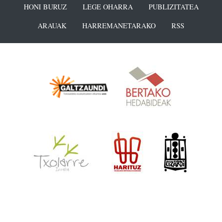
HONI BURUZ
LEGE OHARRA
PUBLIZITATEA
ARAUAK
HARREMANETARAKO
RSS