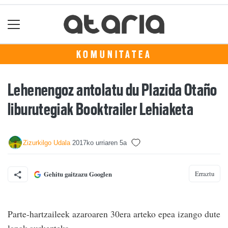
KOMUNITATEA
Lehenengoz antolatu du Plazida Otaño
liburutegiak Booktrailer Lehiaketa
Zizurkilgo Udala
2017ko urriaren 5a
Erraztu
Gehitu gaitzazu Googlen
Parte-hartzaileek azaroaren 30era arteko epea izango dute