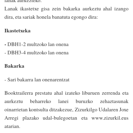
lanak aurkezteko.
Lanak ikastetxe gisa zein bakarka aurkeztu ahal izango
dira, eta sariak honela banatuta egongo dira:
Ikastetxeka
-
DBH1-2 multzoko lan onena
- DBH3-4 multzoko lan onena
Bakarka
- Sari bakarra lan onenarentzat
Booktrailerra prestatu ahal izateko liburuen zerrenda eta
aurkeztu beharreko lanei buruzko zehaztasunak
oinarrietan kontsulta ditzakezue, Zizurkilgo Udalaren Joxe
Arregi plazako udal-bulegoetan eta www.zizurkil.eus
atarian.