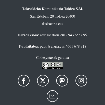
Tolosaldeko Komunikazio Taldea S.M.
San Esteban, 20 Tolosa 20400
tkt@ataria.eus
Erredakzioa:
ataria@ataria.eus
/ 943 655 695
Publizitatea:
publi@ataria.eus
/ 661 678 818
Codesyntaxek garatua