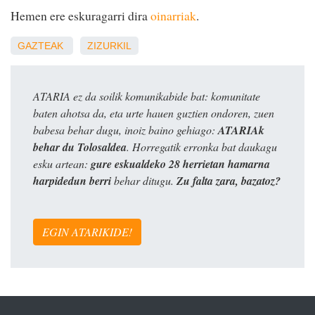
Hemen ere eskuragarri dira
oinarriak
.
GAZTEAK
ZIZURKIL
ATARIA ez da soilik komunikabide bat: komunitate
baten ahotsa da, eta urte hauen guztien ondoren, zuen
babesa behar dugu, inoiz baino gehiago:
ATARIAk
behar du Tolosaldea
. Horregatik erronka bat daukagu
esku artean:
gure eskualdeko 28 herrietan hamarna
harpidedun berri
behar ditugu.
Zu falta zara, bazatoz?
EGIN ATARIKIDE!