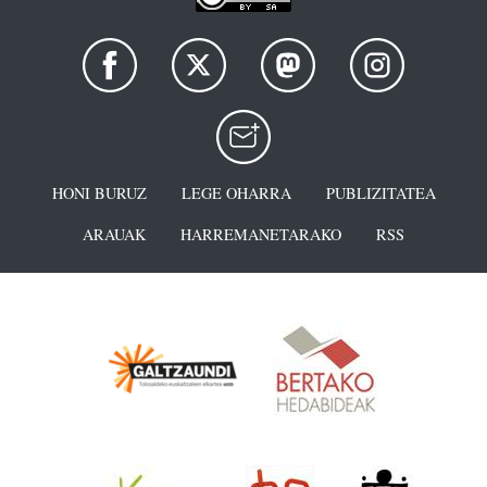
HONI BURUZ
LEGE OHARRA
PUBLIZITATEA
ARAUAK
HARREMANETARAKO
RSS