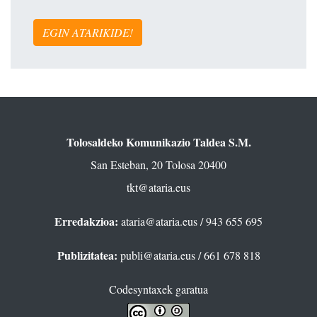
EGIN ATARIKIDE!
Tolosaldeko Komunikazio Taldea S.M.
San Esteban, 20 Tolosa 20400
tkt@ataria.eus
Erredakzioa:
ataria@ataria.eus
/ 943 655 695
Publizitatea:
publi@ataria.eus
/ 661 678 818
Codesyntaxek garatua