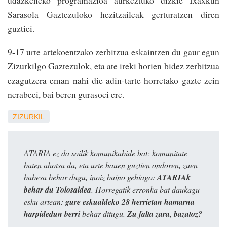
udazkeneko programazioa aurkeztuko dizkie Ixaxkun
Sarasola Gaztezuloko hezitzaileak gerturatzen diren
guztiei.
9-17 urte artekoentzako zerbitzua eskaintzen du gaur egun
Zizurkilgo Gaztezulok, eta ate ireki horien bidez zerbitzua
ezagutzera eman nahi die adin-tarte horretako gazte zein
nerabeei, bai beren gurasoei ere.
ZIZURKIL
ATARIA ez da soilik komunikabide bat: komunitate
baten ahotsa da, eta urte hauen guztien ondoren, zuen
babesa behar dugu, inoiz baino gehiago:
ATARIAk
behar du Tolosaldea
. Horregatik erronka bat daukagu
esku artean:
gure eskualdeko 28 herrietan hamarna
harpidedun berri
behar ditugu.
Zu falta zara, bazatoz?