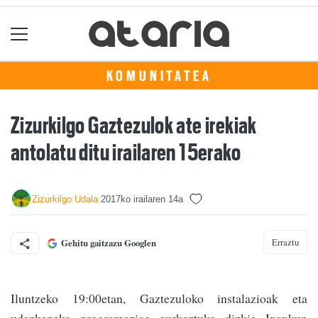
KOMUNITATEA
Zizurkilgo Gaztezulok ate irekiak
antolatu ditu irailaren 15erako
Zizurkilgo Udala
2017ko irailaren 14a
Erraztu
Gehitu gaitzazu Googlen
Iluntzeko 19:00etan, Gaztezuloko instalazioak eta