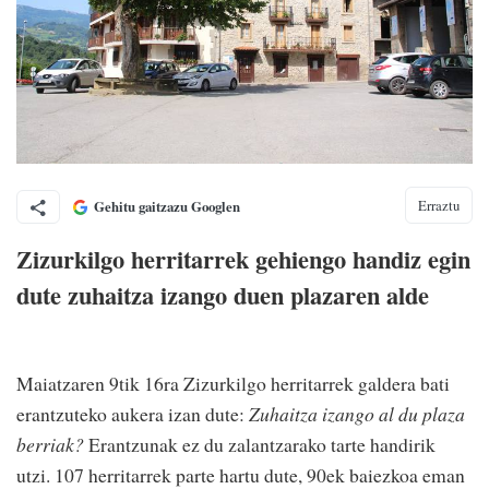
Erraztu
Gehitu gaitzazu Googlen
Zizurkilgo herritarrek gehiengo handiz egin
dute zuhaitza izango duen plazaren alde
Maiatzaren 9tik 16ra Zizurkilgo herritarrek galdera bati
erantzuteko aukera izan dute:
Zuhaitza izango al du plaza
berriak?
Erantzunak ez du zalantzarako tarte handirik
utzi. 107 herritarrek parte hartu dute, 90ek baiezkoa eman