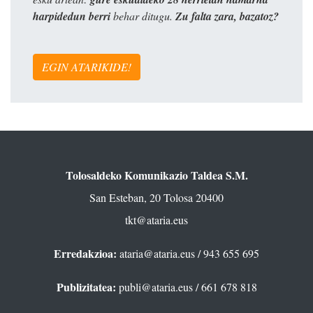
harpidedun berri
behar ditugu.
Zu falta zara, bazatoz?
EGIN ATARIKIDE!
Tolosaldeko Komunikazio Taldea S.M.
San Esteban, 20 Tolosa 20400
tkt@ataria.eus
Erredakzioa:
ataria@ataria.eus
/ 943 655 695
Publizitatea:
publi@ataria.eus
/ 661 678 818