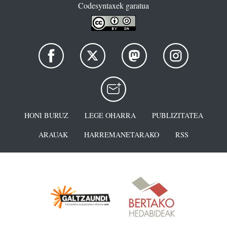
Codesyntaxek garatua
HONI BURUZ
LEGE OHARRA
PUBLIZITATEA
ARAUAK
HARREMANETARAKO
RSS