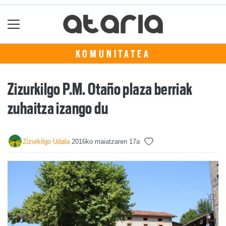
KOMUNITATEA
Zizurkilgo P.M. Otaño plaza berriak
zuhaitza izango du
Zizurkilgo Udala
2016ko maiatzaren 17a