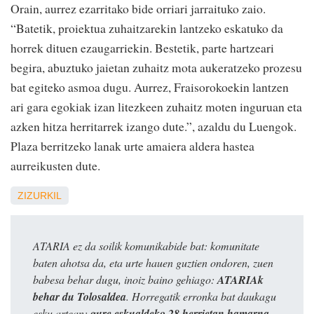
Orain, aurrez ezarritako bide orriari jarraituko zaio.
“Batetik, proiektua zuhaitzarekin lantzeko eskatuko da
horrek dituen ezaugarriekin. Bestetik, parte hartzeari
begira, abuztuko jaietan zuhaitz mota aukeratzeko prozesu
bat egiteko asmoa dugu. Aurrez, Fraisorokoekin lantzen
ari gara egokiak izan litezkeen zuhaitz moten inguruan eta
azken hitza herritarrek izango dute.”, azaldu du Luengok.
Plaza berritzeko lanak urte amaiera aldera hastea
aurreikusten dute.
ZIZURKIL
ATARIA ez da soilik komunikabide bat: komunitate
baten ahotsa da, eta urte hauen guztien ondoren, zuen
babesa behar dugu, inoiz baino gehiago:
ATARIAk
behar du Tolosaldea
. Horregatik erronka bat daukagu
esku artean:
gure eskualdeko 28 herrietan hamarna