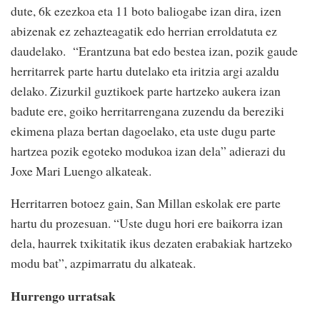
dute, 6k ezezkoa eta 11 boto baliogabe izan dira, izen
abizenak ez zehazteagatik edo herrian erroldatuta ez
daudelako. “Erantzuna bat edo bestea izan, pozik gaude
herritarrek parte hartu dutelako eta iritzia argi azaldu
delako. Zizurkil guztikoek parte hartzeko aukera izan
badute ere, goiko herritarrengana zuzendu da bereziki
ekimena plaza bertan dagoelako, eta uste dugu parte
hartzea pozik egoteko modukoa izan dela” adierazi du
Joxe Mari Luengo alkateak.
Herritarren botoez gain, San Millan eskolak ere parte
hartu du prozesuan. “Uste dugu hori ere baikorra izan
dela, haurrek txikitatik ikus dezaten erabakiak hartzeko
modu bat”, azpimarratu du alkateak.
Hurrengo urratsak