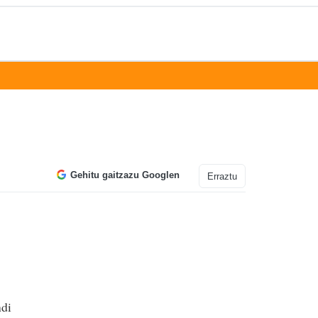
Gehitu gaitzazu Googlen
Erraztu
ndi