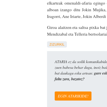
elkarteak omenaldi-afaria egingo 
alboan izango ditu Jokin Mujika,
Iragorri, Ane Iriarte, Jokin Alberd
Giroa alaitzen eta saltsa pixka bat
Mendizabal eta Telleria bertsolariak
ZIZURKIL
ATARIA ez da soilik komunikabide 
zuen babesa behar dugu, inoiz ba
bat daukagu esku artean:
gure es
falta zara, bazatoz?
EGIN ATARIKIDE!