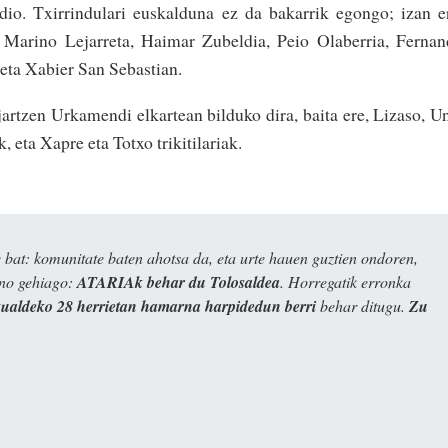
dio. Txirrindulari euskalduna ez da bakarrik egongo; izan e
 Marino Lejarreta, Haimar Zubeldia, Peio Olaberria, Ferna
i eta Xabier San Sebastian.
 jartzen Urkamendi elkartean bilduko dira, baita ere, Lizaso, U
, eta Xapre eta Totxo trikitilariak.
bat: komunitate baten ahotsa da, eta urte hauen guztien ondoren,
ino gehiago:
ATARIAk behar du Tolosaldea
. Horregatik erronka
kualdeko 28 herrietan hamarna harpidedun berri
behar ditugu.
Zu