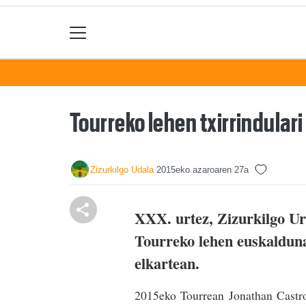
Tourreko lehen txirrindular
Zizurkilgo Udala
2015eko azaroaren 27a
XXX. urtez, Zizurkilgo U
Tourreko lehen euskaldun
elkartean.
2015eko Tourrean Jonathan Castro