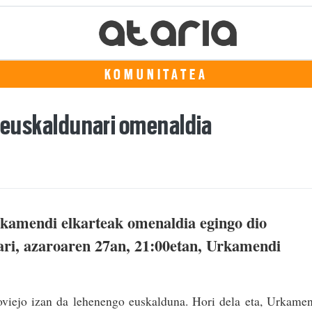
KOMUNITATEA
i euskaldunari omenaldia
rkamendi elkarteak omenaldia egingo dio
ari, azaroaren 27an, 21:00etan, Urkamendi
viejo izan da lehenengo euskalduna. Hori dela eta, Urkame