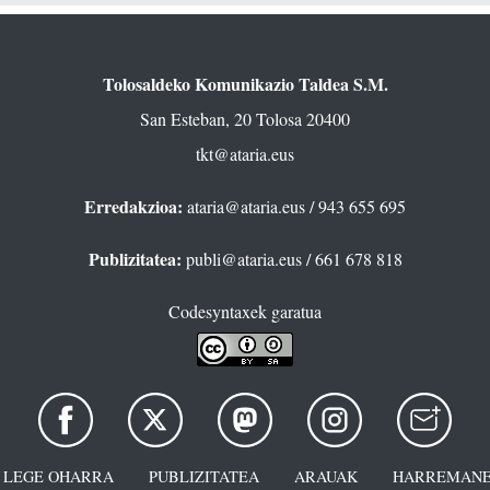
Tolosaldeko Komunikazio Taldea S.M.
San Esteban, 20 Tolosa 20400
tkt@ataria.eus
Erredakzioa:
ataria@ataria.eus
/ 943 655 695
Publizitatea:
publi@ataria.eus
/ 661 678 818
Codesyntaxek garatua
LEGE OHARRA
PUBLIZITATEA
ARAUAK
HARREMANE