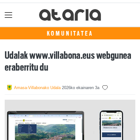
KOMUNITATEA
Udalak www.villabona.eus webgunea
eraberritu du
Amasa-Villabonako Udala
2026ko ekainaren 3a