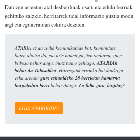
Datozen asteetan atal desberdinak osatu eta eduki berriak
gehituko zaizkio, herritarrek udal informazio guztia modu
argi eta eguneratuan eskura dezaten.
ATARIA ez da soilik komunikabide bat: komunitate
baten ahotsa da, eta urte hauen guztien ondoren, zuen
babesa behar dugu, inoiz baino gehiago:
ATARIAk
behar du Tolosaldea
. Horregatik erronka bat daukagu
esku artean:
gure eskualdeko 28 herrietan hamarna
harpidedun berri
behar ditugu.
Zu falta zara, bazatoz?
EGIN ATARIKIDE!