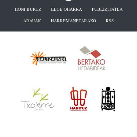
HONI BURUZ
LEGE OHARRA
PUBLIZITATEA
ARAUAK
HARREMANETARAKO
RSS