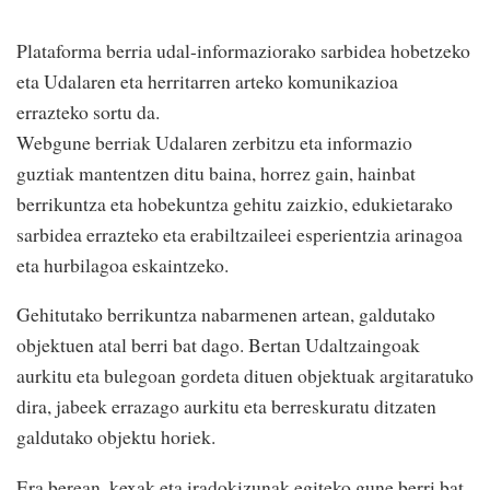
Plataforma berria udal-informaziorako sarbidea hobetzeko
eta Udalaren eta herritarren arteko komunikazioa
errazteko sortu da.
Webgune berriak Udalaren zerbitzu eta informazio
guztiak mantentzen ditu baina, horrez gain, hainbat
berrikuntza eta hobekuntza gehitu zaizkio, edukietarako
sarbidea errazteko eta erabiltzaileei esperientzia arinagoa
eta hurbilagoa eskaintzeko.
Gehitutako berrikuntza nabarmenen artean, galdutako
objektuen atal berri bat dago. Bertan Udaltzaingoak
aurkitu eta bulegoan gordeta dituen objektuak argitaratuko
dira, jabeek errazago aurkitu eta berreskuratu ditzaten
galdutako objektu horiek.
Era berean, kexak eta iradokizunak egiteko gune berri bat