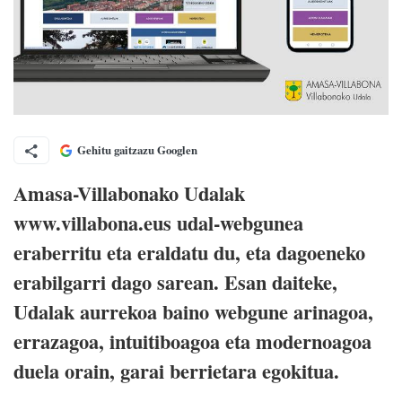
Gehitu gaitzazu Googlen
Amasa-Villabonako Udalak
www.villabona.eus udal-webgunea
eraberritu eta eraldatu du, eta dagoeneko
erabilgarri dago sarean. Esan daiteke,
Udalak aurrekoa baino webgune arinagoa,
errazagoa, intuitiboagoa eta modernoagoa
duela orain, garai berrietara egokitua.