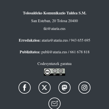
Tolosaldeko Komunikazio Taldea S.M.
San Esteban, 20 Tolosa 20400
tkt@ataria.eus
Erredakzioa:
ataria@ataria.eus
/ 943 655 695
Publizitatea:
publi@ataria.eus
/ 661 678 818
Codesyntaxek garatua