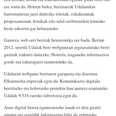
ere sortu da. Horren bidez, herritarrak Udalarekin
harremanetan jarri daitezke iritziak, eskakizunak,
proposamenak, kritikak edo udal-zerbitzuekin lotutako
beste edozein gai helarazteko.
Gainera, web orri berriak hemeroteka ere badu. Bertan
2012. urtetik Udalak bere webgunean argitaratutako berri
guztiak irakurri daitezke. Horrela, iraganeko informazioa
gorde eta eskuragarri mantenduko da.
Udalaren webgune berriaren garapena eta diseinua
Elkarmedia enpresak egin du. Komunikazio digitala
berritzeko eta hobetzeko proiektu hau aurrera eramateko
Udalak 9.534 euroko inbertsioa egin du.
Atari digital berria eguneratzeko lanak ez dira guztiz
amaitu eta oraindik informazioa falta da gehitzeko.