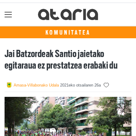
KOMUNITATEA
Jai Batzordeak Santio jaietako
egitaraua ez prestatzea erabaki du
Amasa-Villabonako Udala
2021eko otsailaren 26a