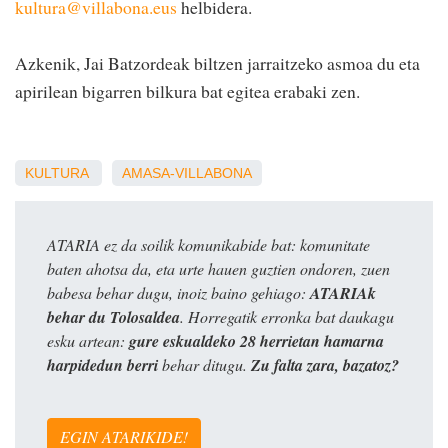
kultura@villabona.eus
helbidera.
Azkenik, Jai Batzordeak biltzen jarraitzeko asmoa du eta
apirilean bigarren bilkura bat egitea erabaki zen.
KULTURA
AMASA-VILLABONA
ATARIA ez da soilik komunikabide bat: komunitate
baten ahotsa da, eta urte hauen guztien ondoren, zuen
babesa behar dugu, inoiz baino gehiago:
ATARIAk
behar du Tolosaldea
. Horregatik erronka bat daukagu
esku artean:
gure eskualdeko 28 herrietan hamarna
harpidedun berri
behar ditugu.
Zu falta zara, bazatoz?
EGIN ATARIKIDE!