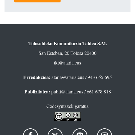
Tolosaldeko Komunikazio Taldea S.M.
San Esteban, 20 Tolosa 20400
tkt@ataria.eus
Erredakzioa:
ataria@ataria.eus
/ 943 655 695
Publizitatea:
publi@ataria.eus
/ 661 678 818
Codesyntaxek garatua