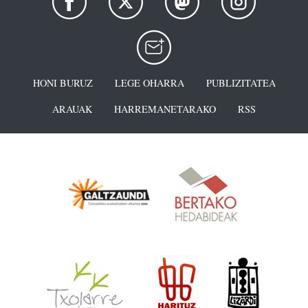
HONI BURUZ
LEGE OHARRA
PUBLIZITATEA
ARAUAK
HARREMANETARAKO
RSS