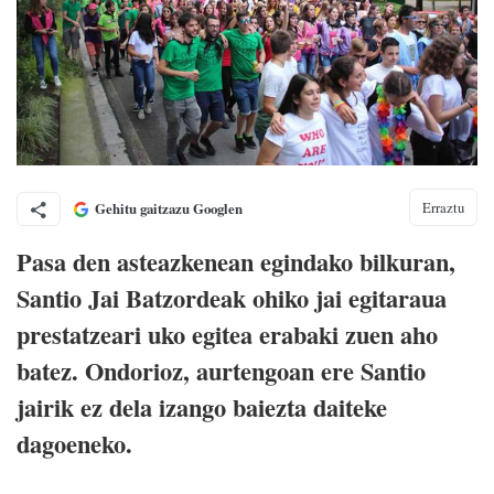
Erraztu
Gehitu gaitzazu Googlen
Pasa den asteazkenean egindako bilkuran,
Santio Jai Batzordeak ohiko jai egitaraua
prestatzeari uko egitea erabaki zuen aho
batez. Ondorioz, aurtengoan ere Santio
jairik ez dela izango baiezta daiteke
dagoeneko.