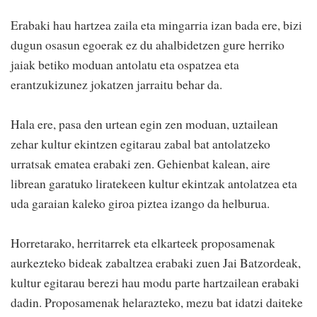
Erabaki hau hartzea zaila eta mingarria izan bada ere, bizi
dugun osasun egoerak ez du ahalbidetzen gure herriko
jaiak betiko moduan antolatu eta ospatzea eta
erantzukizunez jokatzen jarraitu behar da.
Hala ere, pasa den urtean egin zen moduan, uztailean
zehar kultur ekintzen egitarau zabal bat antolatzeko
urratsak ematea erabaki zen. Gehienbat kalean, aire
librean garatuko liratekeen kultur ekintzak antolatzea eta
uda garaian kaleko giroa piztea izango da helburua.
Horretarako, herritarrek eta elkarteek proposamenak
aurkezteko bideak zabaltzea erabaki zuen Jai Batzordeak,
kultur egitarau berezi hau modu parte hartzailean erabaki
dadin. Proposamenak helarazteko, mezu bat idatzi daiteke