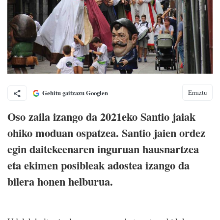
Erraztu
Gehitu gaitzazu Googlen
Oso zaila izango da 2021eko Santio jaiak
ohiko moduan ospatzea. Santio jaien ordez
egin daitekeenaren inguruan hausnartzea
eta ekimen posibleak adostea izango da
bilera honen helburua.