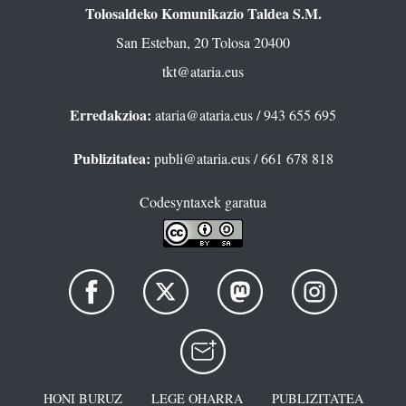
Tolosaldeko Komunikazio Taldea S.M.
San Esteban, 20 Tolosa 20400
tkt@ataria.eus
Erredakzioa:
ataria@ataria.eus
/ 943 655 695
Publizitatea:
publi@ataria.eus
/ 661 678 818
Codesyntaxek garatua
HONI BURUZ
LEGE OHARRA
PUBLIZITATEA