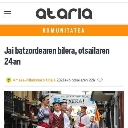
KOMUNITATEA
Jai batzordearen bilera, otsailaren
24an
Amasa-Villabonako Udala
2021eko otsailaren 22a