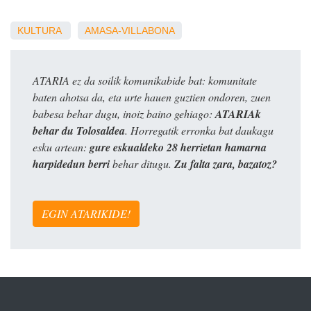
KULTURA
AMASA-VILLABONA
ATARIA ez da soilik komunikabide bat: komunitate
baten ahotsa da, eta urte hauen guztien ondoren, zuen
babesa behar dugu, inoiz baino gehiago:
ATARIAk
behar du Tolosaldea
. Horregatik erronka bat daukagu
esku artean:
gure eskualdeko 28 herrietan hamarna
harpidedun berri
behar ditugu.
Zu falta zara, bazatoz?
EGIN ATARIKIDE!