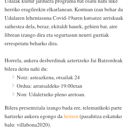
Udalak kultur jarduera programa bat osatu nahi luke
herriko eragileekin elkarlanean. Kontuan izan behar da
Udalaren lehentasuna Covid-19aren kutsatze arriskuak
saihestea dela, beraz, ekitaldi hauek, gehien bat, aire
librean izango dira eta segurtasun neurri guztiak
errespetatu beharko dira.
Horrela, aukera desberdinak aztertzeko Jai Batzordeak
bilera deitu nahi du:
Noiz: asteazkena, otsailak 24
Ordua: arratsaldeko 19:00etan
Non: Udaletxeko pleno aretoan.
Bilera presentziala izango bada ere, telematikoki parte
hartzeko aukera egongo da
hemen
(pasahitza eskatuko
balu: villabona2020).