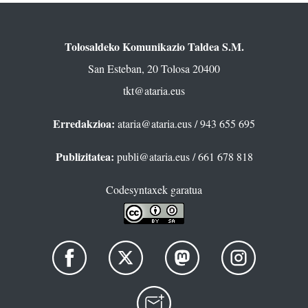
Tolosaldeko Komunikazio Taldea S.M.
San Esteban, 20 Tolosa 20400
tkt@ataria.eus
Erredakzioa:
ataria@ataria.eus
/ 943 655 695
Publizitatea:
publi@ataria.eus
/ 661 678 818
Codesyntaxek garatua