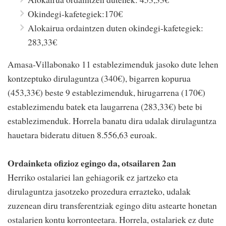
Okindegi-kafetegiek:170€
Alokairua ordaintzen duten okindegi-kafetegiek:
283,33€
Amasa-Villabonako 11 establezimenduk jasoko dute lehen
kontzeptuko dirulaguntza (340€), bigarren kopurua
(453,33€) beste 9 establezimenduk, hirugarrena (170€)
establezimendu batek eta laugarrena (283,33€) bete bi
establezimenduk. Horrela banatu dira udalak dirulaguntza
hauetara bideratu dituen 8.556,63 euroak.
Ordainketa ofizioz egingo da, otsailaren 2an
Herriko ostalariei lan gehiagorik ez jartzeko eta
dirulaguntza jasotzeko prozedura errazteko, udalak
zuzenean diru transferentziak egingo ditu astearte honetan
ostalarien kontu korronteetara. Horrela, ostalariek ez dute