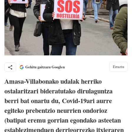
Erraztu
Gehitu gaitzazu Googlen
Amasa-Villabonako udalak herriko
ostalaritzari bideratutako dirulaguntza
berri bat onartu du, Covid-19ari aurre
egiteko prebentzio neurrien ondorioz
(batipat eremu gorrian egondako asteetan
establezimenduen derrigorrezko itxieraren