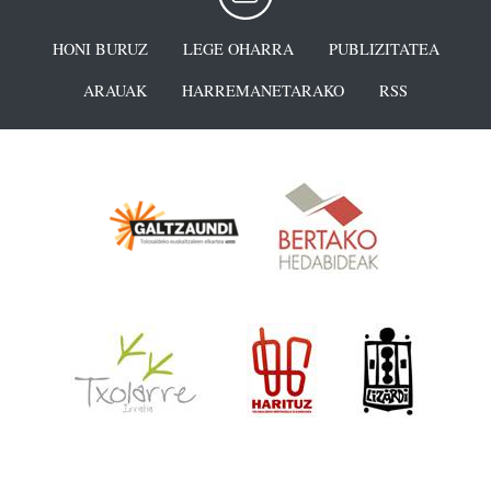
HONI BURUZ
LEGE OHARRA
PUBLIZITATEA
ARAUAK
HARREMANETARAKO
RSS