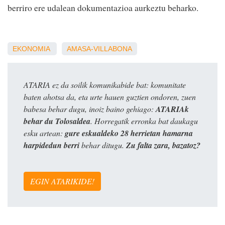
berriro ere udalean dokumentazioa aurkeztu beharko.
EKONOMIA
AMASA-VILLABONA
ATARIA ez da soilik komunikabide bat: komunitate
baten ahotsa da, eta urte hauen guztien ondoren, zuen
babesa behar dugu, inoiz baino gehiago:
ATARIAk
behar du Tolosaldea
. Horregatik erronka bat daukagu
esku artean:
gure eskualdeko 28 herrietan hamarna
harpidedun berri
behar ditugu.
Zu falta zara, bazatoz?
EGIN ATARIKIDE!