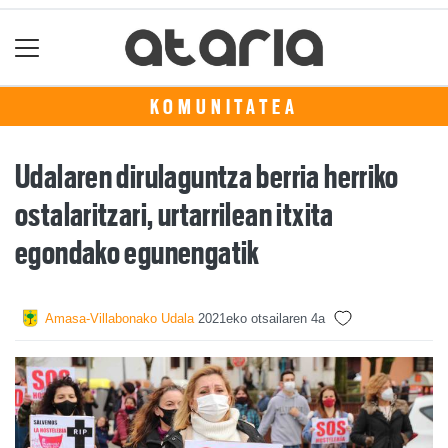
KOMUNITATEA
Udalaren dirulaguntza berria herriko
ostalaritzari, urtarrilean itxita
egondako egunengatik
Amasa-Villabonako Udala
2021eko otsailaren 4a