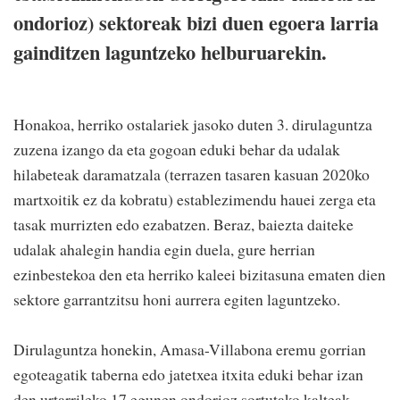
ondorioz) sektoreak bizi duen egoera larria
gainditzen laguntzeko helburuarekin.
Honakoa, herriko ostalariek jasoko duten 3. dirulaguntza
zuzena izango da eta gogoan eduki behar da udalak
hilabeteak daramatzala (terrazen tasaren kasuan 2020ko
martxoitik ez da kobratu) establezimendu hauei zerga eta
tasak murrizten edo ezabatzen. Beraz, baiezta daiteke
udalak ahalegin handia egin duela, gure herrian
ezinbestekoa den eta herriko kaleei bizitasuna ematen dien
sektore garrantzitsu honi aurrera egiten laguntzeko.
Dirulaguntza honekin, Amasa-Villabona eremu gorrian
egoteagatik taberna edo jatetxea itxita eduki behar izan
den urtarrileko 17 egunen ondorioz sortutako kalteak