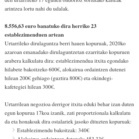
arintzea lortu nahi du udalak.
8.556,63 euro banatuko dira herriko 23
establezimenduen artean
Urtarrileko dirulaguntza berri hauen kopuruak, 2020ko
azaroan emanadako dirulaguntzetan ezarritako kopuruen
arabera kalkulatu dira: establezimendua itxita egondako
hilabete bakoitzeko 600€, alokairua ordaintzen dutenei
hilean 200€ gehiago (guztira 800€) eta okindegi-
kafetegiei hilean 300€.
Urtarrilean negozioa derrigor itxita eduki behar izan duten
egun kopurua 17koa izanik, zati proportzionala kalkulatu
da eta honakoak dira ostalariek jasoko dituzten kopuruak:
Establezimendu bakoitzak: 340€
Alokairua ordaintzen dutenek: 453,33€