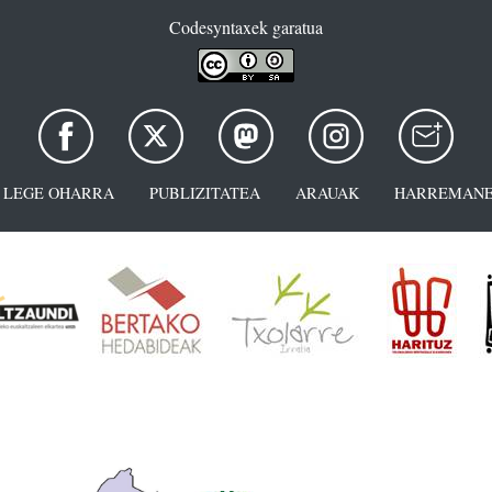
Codesyntaxek garatua
LEGE OHARRA
PUBLIZITATEA
ARAUAK
HARREMANE