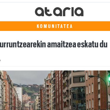
KOMUNITATEA
urruntzearekin amaitzea eskatu du