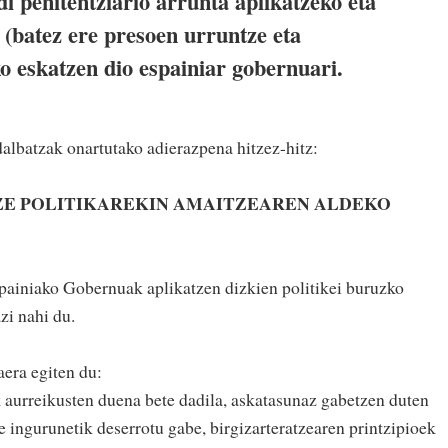
di penitentziario arrunta aplikatzeko eta
 (batez ere presoen urruntze eta
o eskatzen dio espainiar gobernuari.
batzak onartutako adierazpena hitzez-hitz:
ZE POLITIKAREKIN AMAITZEAREN ALDEKO
painiako Gobernuak aplikatzen dizkien politikei buruzko
zi nahi du.
era egiten du:
aurreikusten duena bete dadila, askatasunaz gabetzen duten
e ingurunetik deserrotu gabe, birgizarteratzearen printzipioek