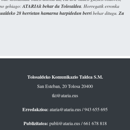
ino gehiago:
ATARIAk behar du Tolosaldea
. Horregatik erronka
kualdeko 28 herrietan hamarna harpidedun berri
behar ditugu.
Zu
Tolosaldeko Komunikazio Taldea S.M.
San Esteban, 20 Tolosa 20400
tkt@ataria.eus
Erredakzioa:
ataria@ataria.eus
/ 943 655 695
Publizitatea:
publi@ataria.eus
/ 661 678 818