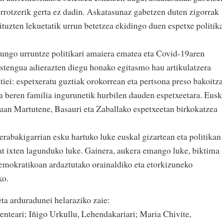
rrotzerik gerta ez dadin. Askatasunaz gabetzen duten zigorrak
dituzten lekuetatik urrun betetzea ekidingo duen espetxe politik
ungo urruntze politikari amaiera ematea eta Covid-19aren
stengua adierazten diegu honako egitasmo hau artikulatzera
ei: espetxeratu guztiak orokorrean eta pertsona preso bakoitza
ela beren familia ingurunetik hurbilen dauden espetxeetara. Eusk
an Martutene, Basauri eta Zaballako espetxeetan birkokatzea
rabakigarrian esku hartuko luke euskal gizartean eta politikan
at ixten lagunduko luke. Gainera, aukera emango luke, biktima
demokratikoan ardaztutako orainaldiko eta etorkizuneko
ko.
ta arduradunei helaraziko zaie:
enteari; Iñigo Urkullu, Lehendakariari; Maria Chivite,