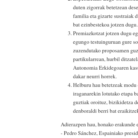
duten zigorrak betetzean dese
familia eta gizarte sustraiak 
bat ezinbestekoa jotzen dugu.
Premiazkotzat jotzen dugu eg
egungo testuinguruan gure so
zuzendutako proposamen guzti
partikularrean, hurbil ditzat
Autonomia Erkidegoaren kasu
dakar neurri horrek.
Helburu hau betetzeak modu e
iraganarekin lotutako etapa b
guztiak oroituz, bizikidetza 
denboraldi berri bat eraikitze
Adierazpen hau, honako erakunde e
- Pedro Sánchez, Espainiako presid