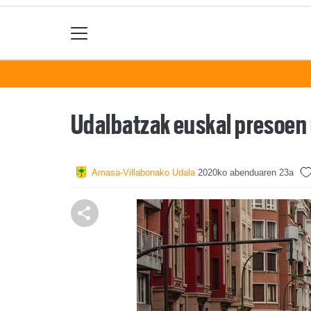
Udalbatzak euskal presoen 
Amasa-Villabonako Udala
2020ko abenduaren 23a