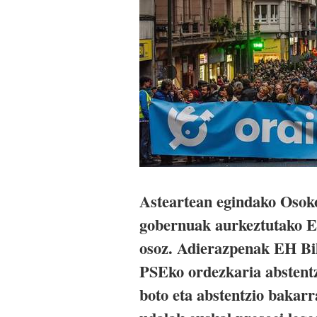
Asteartean egindako Osok
gobernuak aurkeztutako E
osoz. Adierazpenak EH Bi
PSEko ordezkaria abstentz
boto eta abstentzio bakar