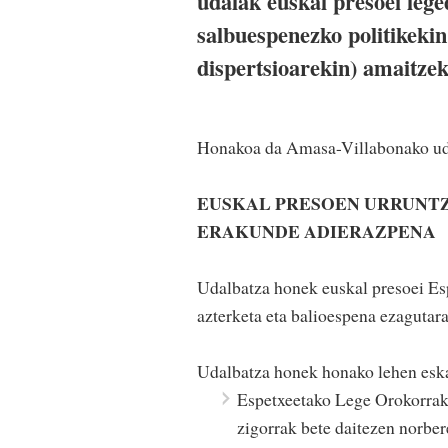
udalak euskal presoei lege
salbuespenezko politikekin
dispertsioarekin) amaitzek
Honakoa da Amasa-Villabonako udal
EUSKAL PRESOEN URRUNT
ERAKUNDE ADIERAZPENA
Udalbatza honek euskal presoei Es
azterketa eta balioespena ezagutara
Udalbatza honek honako lehen eska
Espetxeetako Lege Orokorrak 
zigorrak bete daitezen norber