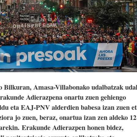
o Bilkuran, Amasa-Villabonako udalbatzak uda
rakunde Adierazpena onartu zuen gehiengo
ldu eta EAJ-PNV alderdien babesa izan zuen et
iora jo zuen, beraz, onartua izan zen aldeko 12
rarekin. Erakunde Adierazpen honen bidez,