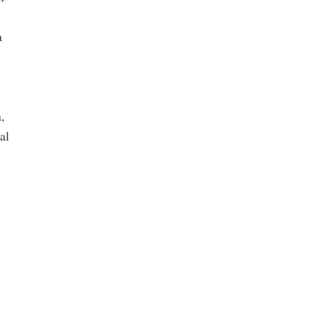
a
,
al