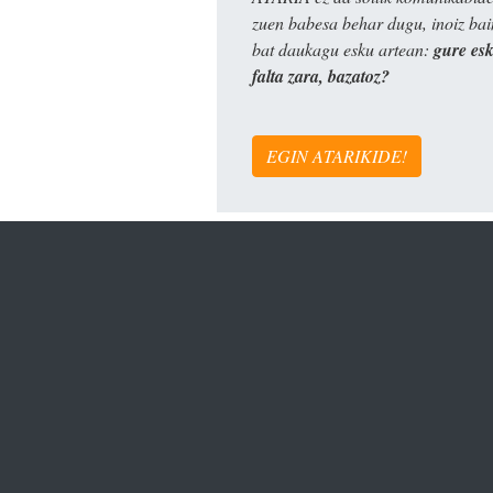
zuen babesa behar dugu, inoiz ba
bat daukagu esku artean:
gure es
falta zara, bazatoz?
EGIN ATARIKIDE!