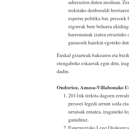
adierazten duten moduan. Ze
irekitako denboraldi berriare
espetxe politika bat, presoek 
zigorrak bete beharra ekiding
harremanak izatea erraztuko d
gurasoek haiekin egoteko dut
Euskal gizarteak bakearen eta bizi
etengabeko eskaerak egin ditu, ira
dadin.
Ondorioz, Amasa-Villabonako Ud
2011tik irekita dagoen erreal
presoei legedi arrunt soila e
urratsak ematea, iraganeko lo
gaindituz.
Espetxeetako Lege Orokorrean