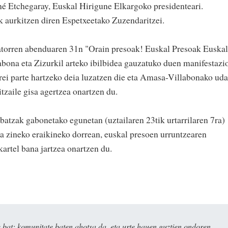
né Etchegaray, Euskal Hirigune Elkargoko presidenteari.
k aurkitzen diren Espetxeetako Zuzendaritzei.
atorren abenduaren 31n "Orain presoak! Euskal Presoak Euskal
abona eta Zizurkil arteko ibilbidea gauzatuko duen manifestazi
rrei parte hartzeko deia luzatzen die eta Amasa-Villabonako uda
itzaile gisa agertzea onartzen du.
tzak gabonetako egunetan (uztailaren 23tik urtarrilaren 7ra)
 zineko eraikineko dorrean, euskal presoen urruntzearen
artel bana jartzea onartzen du.
bat: komunitate baten ahotsa da, eta urte hauen guztien ondoren,