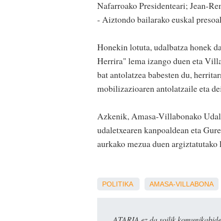
Nafarroako Presidenteari; Jean-Re
- Aiztondo bailarako euskal presoa
Honekin lotuta, udalbatza honek d
Herrira" lema izango duen eta Vill
bat antolatzea babesten du, herrita
mobilizazioaren antolatzaile eta de
Azkenik, Amasa-Villabonako Udalba
udaletxearen kanpoaldean eta Gurea
aurkako mezua duen argiztatutako k
POLITIKA
AMASA-VILLABONA
ATARIA ez da soilik komunikabide 