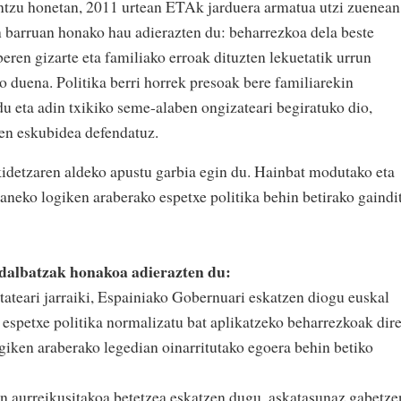
ntzu honetan, 2011 urtean ETAk jarduera armatua utzi zuenean
n barruan honako hau adierazten du: beharrezkoa dela beste
beren gizarte eta familiako erroak dituzten lekuetatik urrun
o duena. Politika berri horrek presoak bere familiarekin
u eta adin txikiko seme-alaben ongizateari begiratuko dio,
en eskubidea defendatuz.
kidetzaren aldeko apustu garbia egin du. Hainbat modutako eta
ganeko logiken araberako espetxe politika behin betirako gaindi
albatzak honakoa adierazten du:
itateari jarraiki, Espainiako Gobernuari eskatzen diogu euskal
ta espetxe politika normalizatu bat aplikatzeko beharrezkoak dir
giken araberako legedian oinarritutako egoera behin betiko
 aurreikusitakoa betetzea eskatzen dugu, askatasunaz gabetze