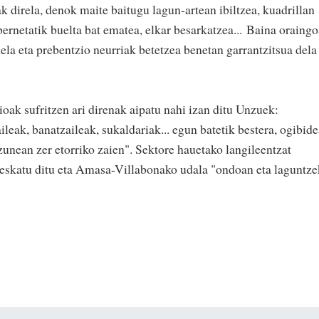
 direla, denok maite baitugu lagun-artean ibiltzea, kuadrillan
abernetatik buelta bat ematea, elkar besarkatzea... Baina oraing
dela eta prebentzio neurriak betetzea benetan garrantzitsua dela
oak sufritzen ari direnak aipatu nahi izan ditu Unzuek:
ileak, banatzaileak, sukaldariak... egun batetik bestera, ogibid
izunean zer etorriko zaien". Sektore hauetako langileentzat
 eskatu ditu eta Amasa-Villabonako udala "ondoan eta laguntz