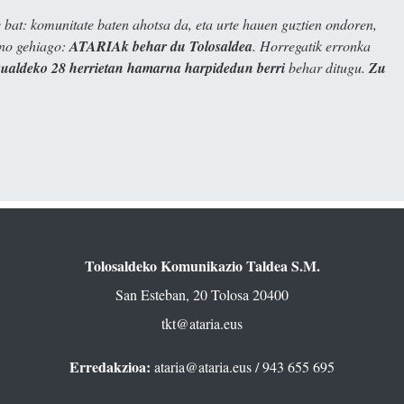
bat: komunitate baten ahotsa da, eta urte hauen guztien ondoren,
ino gehiago:
ATARIAk behar du Tolosaldea
. Horregatik erronka
kualdeko 28 herrietan hamarna harpidedun berri
behar ditugu.
Zu
Tolosaldeko Komunikazio Taldea S.M.
San Esteban, 20 Tolosa 20400
tkt@ataria.eus
Erredakzioa:
ataria@ataria.eus
/ 943 655 695