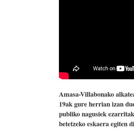
Amasa-Villabonako alkatea
19ak gure herrian izan du
publiko nagusiek ezarrita
betetzeko eskaera egiten di