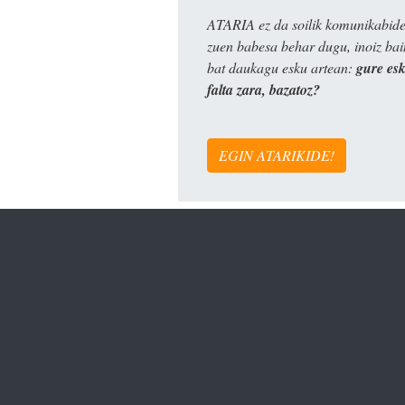
ATARIA ez da soilik komunikabide 
zuen babesa behar dugu, inoiz ba
bat daukagu esku artean:
gure es
falta zara, bazatoz?
EGIN ATARIKIDE!