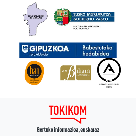
Gertuko informazioa, euskaraz