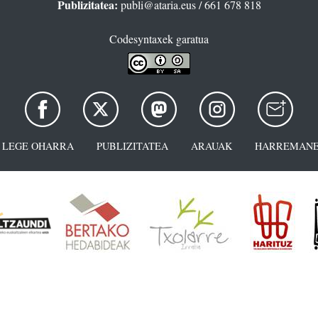
Publizitatea:
publi@ataria.eus
/ 661 678 818
Codesyntaxek garatua
LEGE OHARRA
PUBLIZITATEA
ARAUAK
HARREMANE