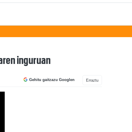
iaren inguruan
Gehitu gaitzazu Googlen
Erraztu