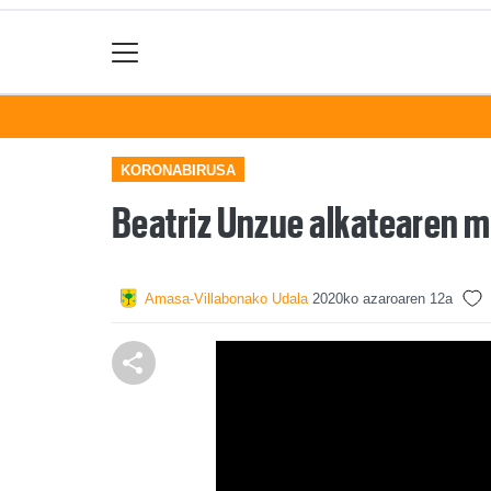
KORONABIRUSA
Beatriz Unzue alkatearen m
Amasa-Villabonako Udala
2020ko azaroaren 12a