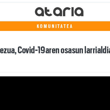
KOMUNITATEA
ezua, Covid-19aren osasun larriald