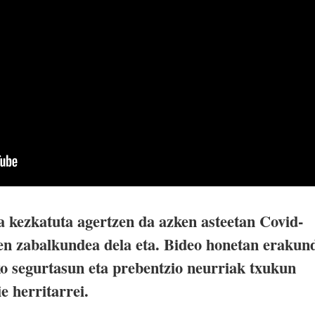
 kezkatuta agertzen da azken asteetan Covid-
en zabalkundea dela eta. Bideo honetan erakun
ko segurtasun eta prebentzio neurriak txukun
e herritarrei.