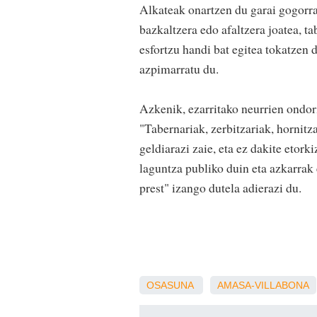
Alkateak onartzen du garai gogorrak
bazkaltzera edo afaltzera joatea, t
esfortzu handi bat egitea tokatzen 
azpimarratu du.
Azkenik, ezarritako neurrien ondori
"Tabernariak, zerbitzariak, hornitza
geldiarazi zaie, eta ez dakite etork
laguntza publiko duin eta azkarrak
prest" izango dutela adierazi du.
OSASUNA
AMASA-VILLABONA