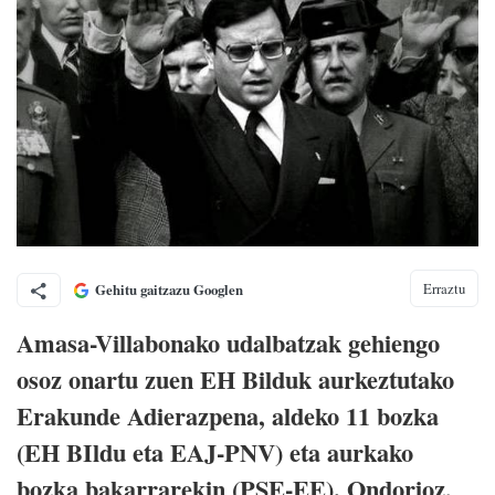
Erraztu
Gehitu gaitzazu Googlen
Amasa-Villabonako udalbatzak gehiengo
osoz onartu zuen EH Bilduk aurkeztutako
Erakunde Adierazpena, aldeko 11 bozka
(EH BIldu eta EAJ-PNV) eta aurkako
bozka bakarrarekin (PSE-EE). Ondorioz,