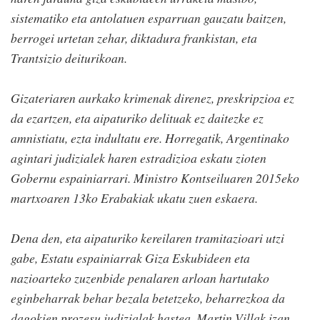
sistematiko eta antolatuen esparruan gauzatu baitzen,
berrogei urtetan zehar, diktadura frankistan, eta
Trantsizio deiturikoan.
Gizateriaren aurkako krimenak direnez, preskripzioa ez
da ezartzen, eta aipaturiko delituak ez daitezke ez
amnistiatu, ezta indultatu ere. Horregatik, Argentinako
agintari judizialek haren estradizioa eskatu zioten
Gobernu espainiarrari. Ministro Kontseiluaren 2015eko
martxoaren 13ko Erabakiak ukatu zuen eskaera.
Dena den, eta aipaturiko kereilaren tramitazioari utzi
gabe, Estatu espainiarrak Giza Eskubideen eta
nazioarteko zuzenbide penalaren arloan hartutako
eginbeharrak behar bezala betetzeko, beharrezkoa da
dagokien prozesu judizialak hastea, Martin Villak izan