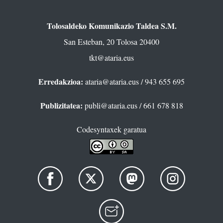
Tolosaldeko Komunikazio Taldea S.M.
San Esteban, 20 Tolosa 20400
tkt@ataria.eus
Erredakzioa:
ataria@ataria.eus
/ 943 655 695
Publizitatea:
publi@ataria.eus
/ 661 678 818
Codesyntaxek garatua