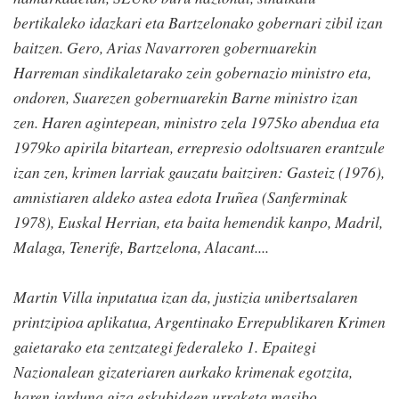
bertikaleko idazkari eta Bartzelonako gobernari zibil izan
baitzen. Gero, Arias Navarroren gobernuarekin
Harreman sindikaletarako zein gobernazio ministro eta,
ondoren, Suarezen gobernuarekin Barne ministro izan
zen. Haren agintepean, ministro zela 1975ko abendua eta
1979ko apirila bitartean, errepresio odoltsuaren erantzule
izan zen, krimen larriak gauzatu baitziren: Gasteiz (1976),
amnistiaren aldeko astea edota Iruñea (Sanferminak
1978), Euskal Herrian, eta baita hemendik kanpo, Madril,
Malaga, Tenerife, Bartzelona, Alacant....
Martin Villa inputatua izan da, justizia unibertsalaren
printzipioa aplikatua, Argentinako Errepublikaren Krimen
gaietarako eta zentzategi federaleko 1. Epaitegi
Nazionalean gizateriaren aurkako krimenak egotzita,
haren jarduna giza eskubideen urraketa masibo,