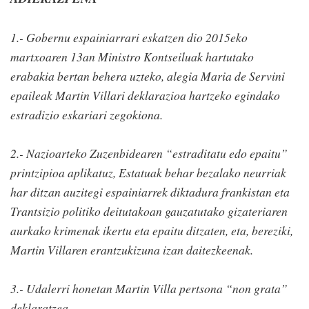
1.- Gobernu espainiarrari eskatzen dio 2015eko
martxoaren 13an Ministro Kontseiluak hartutako
erabakia bertan behera uzteko, alegia Maria de Servini
epaileak Martin Villari deklarazioa hartzeko egindako
estradizio eskariari zegokiona.
2.- Nazioarteko Zuzenbidearen “estraditatu edo epaitu”
printzipioa aplikatuz, Estatuak behar bezalako neurriak
har ditzan auzitegi espainiarrek diktadura frankistan eta
Trantsizio politiko deitutakoan gauzatutako gizateriaren
aurkako krimenak ikertu eta epaitu ditzaten, eta, bereziki,
Martin Villaren erantzukizuna izan daitezkeenak.
3.- Udalerri honetan Martin Villa pertsona “non grata”
deklaratzea.