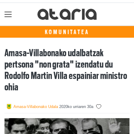
KOMUNITATEA
Amasa-Villabonako udalbatzak
pertsona "non grata" izendatu du
Rodolfo Martin Villa espainiar ministro
ohia
Amasa-Villabonako Udala
2020ko urriaren 30a