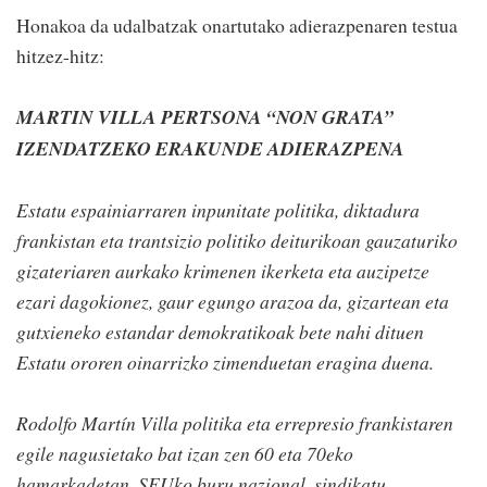
Honakoa da udalbatzak onartutako adierazpenaren testua
hitzez-hitz:
MARTIN VILLA PERTSONA “NON GRATA”
IZENDATZEKO ERAKUNDE ADIERAZPENA
Estatu espainiarraren inpunitate politika, diktadura
frankistan eta trantsizio politiko deiturikoan gauzaturiko
gizateriaren aurkako krimenen ikerketa eta auzipetze
ezari dagokionez, gaur egungo arazoa da, gizartean eta
gutxieneko estandar demokratikoak bete nahi dituen
Estatu ororen oinarrizko zimenduetan eragina duena.
Rodolfo Martín Villa politika eta errepresio frankistaren
egile nagusietako bat izan zen 60 eta 70eko
hamarkadetan, SEUko buru nazional, sindikatu