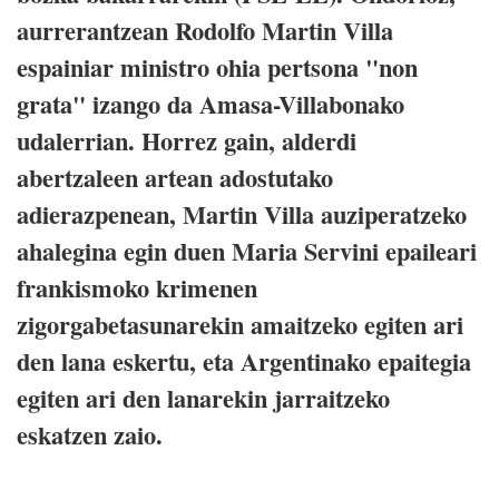
aurrerantzean Rodolfo Martin Villa
espainiar ministro ohia pertsona "non
grata" izango da Amasa-Villabonako
udalerrian. Horrez gain, alderdi
abertzaleen artean adostutako
adierazpenean, Martin Villa auziperatzeko
ahalegina egin duen Maria Servini epaileari
frankismoko krimenen
zigorgabetasunarekin amaitzeko egiten ari
den lana eskertu, eta Argentinako epaitegia
egiten ari den lanarekin jarraitzeko
eskatzen zaio.