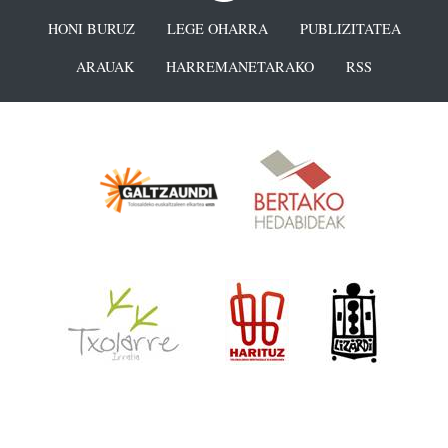
HONI BURUZ
LEGE OHARRA
PUBLIZITATEA
ARAUAK
HARREMANETARAKO
RSS