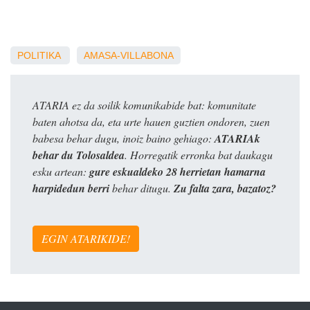
POLITIKA
AMASA-VILLABONA
ATARIA ez da soilik komunikabide bat: komunitate
baten ahotsa da, eta urte hauen guztien ondoren, zuen
babesa behar dugu, inoiz baino gehiago:
ATARIAk
behar du Tolosaldea
. Horregatik erronka bat daukagu
esku artean:
gure eskualdeko 28 herrietan hamarna
harpidedun berri
behar ditugu.
Zu falta zara, bazatoz?
EGIN ATARIKIDE!