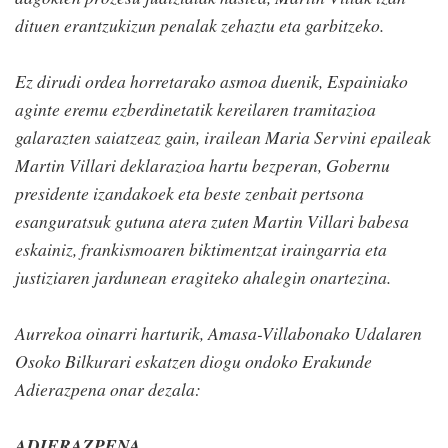
dituen erantzukizun penalak zehaztu eta garbitzeko.
Ez dirudi ordea horretarako asmoa duenik, Espainiako
aginte eremu ezberdinetatik kereilaren tramitazioa
galarazten saiatzeaz gain, irailean Maria Servini epaileak
Martin Villari deklarazioa hartu bezperan, Gobernu
presidente izandakoek eta beste zenbait pertsona
esanguratsuk gutuna atera zuten Martin Villari babesa
eskainiz, frankismoaren biktimentzat iraingarria eta
justiziaren jardunean eragiteko ahalegin onartezina.
Aurrekoa oinarri harturik, Amasa-Villabonako Udalaren
Osoko Bilkurari eskatzen diogu ondoko Erakunde
Adierazpena onar dezala:
ADIERAZPENA