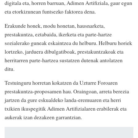
digitala eta, horren barruan, Adimen Artifiziala, gaur egun
eta etorkizunean funtsezko faktorea dena.
Erakunde honek, modu honetan, hausnarketa,
prestakuntza, eztabaida, ikerketa eta parte-hartze
sozialerako guneak eskaintzea du helburu. Helburu horiek
lortzeko, jarduera dibulgatiboak, prestakuntzakoak eta
herritarren parte-hartzea sustatzen dutenak antolatzen
ditu.
Testuinguru horretan kokatzen da Uzturre Foroaren
prestakuntza-proposamen hau. Oraingoan, arreta berezia
jartzen da gure eskualdeko landa-eremuaren eta herri
txikien ikuspegitik Adimen Artifizialaren erabilerak eta
aukerak izan dezakeen garrantzian.