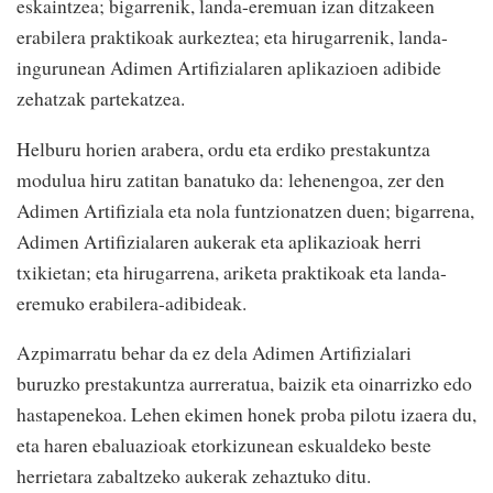
eskaintzea; bigarrenik, landa-eremuan izan ditzakeen
erabilera praktikoak aurkeztea; eta hirugarrenik, landa-
ingurunean Adimen Artifizialaren aplikazioen adibide
zehatzak partekatzea.
Helburu horien arabera, ordu eta erdiko prestakuntza
modulua hiru zatitan banatuko da: lehenengoa, zer den
Adimen Artifiziala eta nola funtzionatzen duen; bigarrena,
Adimen Artifizialaren aukerak eta aplikazioak herri
txikietan; eta hirugarrena, ariketa praktikoak eta landa-
eremuko erabilera-adibideak.
Azpimarratu behar da ez dela Adimen Artifizialari
buruzko prestakuntza aurreratua, baizik eta oinarrizko edo
hastapenekoa. Lehen ekimen honek proba pilotu izaera du,
eta haren ebaluazioak etorkizunean eskualdeko beste
herrietara zabaltzeko aukerak zehaztuko ditu.