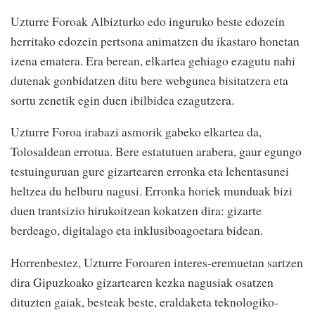
Uzturre Foroak Albizturko edo inguruko beste edozein
herritako edozein pertsona animatzen du ikastaro honetan
izena ematera. Era berean, elkartea gehiago ezagutu nahi
dutenak gonbidatzen ditu bere webgunea bisitatzera eta
sortu zenetik egin duen ibilbidea ezagutzera.
Uzturre Foroa irabazi asmorik gabeko elkartea da,
Tolosaldean errotua. Bere estatutuen arabera, gaur egungo
testuinguruan gure gizartearen erronka eta lehentasunei
heltzea du helburu nagusi. Erronka horiek munduak bizi
duen trantsizio hirukoitzean kokatzen dira: gizarte
berdeago, digitalago eta inklusiboagoetara bidean.
Horrenbestez, Uzturre Foroaren interes-eremuetan sartzen
dira Gipuzkoako gizartearen kezka nagusiak osatzen
dituzten gaiak, besteak beste, eraldaketa teknologiko-