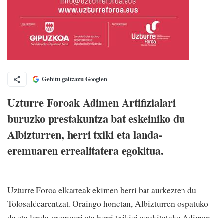
Gehitu gaitzazu Googlen
Uzturre Foroak Adimen Artifizialari
buruzko prestakuntza bat eskeiniko du
Albizturren, herri txiki eta landa-
eremuaren errealitatera egokitua.
Uzturre Foroa elkarteak ekimen berri bat aurkezten du
Tolosaldearentzat. Oraingo honetan, Albizturren ospatuko
da eta landa-eremuari eta herri txikiei egokitutako Adimen