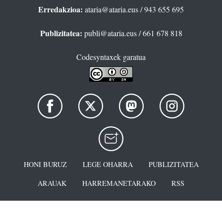
Erredakzioa:
ataria@ataria.eus
/ 943 655 695
Publizitatea:
publi@ataria.eus
/ 661 678 818
Codesyntaxek garatua
HONI BURUZ
LEGE OHARRA
PUBLIZITATEA
ARAUAK
HARREMANETARAKO
RSS