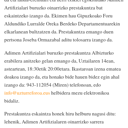
Artifizialari buruzko oinarrizko prestakuntza bat
eskaintzeko izango da. Ekimen hau Gipuzkoako Foru
Aldundiko Lurralde Oreka Berdeko Departamentuarekin
elkarlanean bultzatzen da. Prestakuntza emango duen
pertsona Joseba Ormazabal aditu tolosarra izango da.
Adimen Artifizialari buruzko prestakuntza Albizturko
erabilera anitzeko gelan emango da, Uztailaren 14ean,
asteartean, 18:30etik 20:00etara. Ikastaroan izena ematea
doakoa izango da, eta honako bide hauen bidez egin ahal
izango da: 943-112054 (Miren) telefonoan, edo
info@uzturreforoa.eus
helbidera mezu elektronikoa
bidaliz.
Prestakuntza eskaintza honek hiru helburu nagusi ditu:
lehenik, Adimen Artifizialaren oinarrizko sarrera