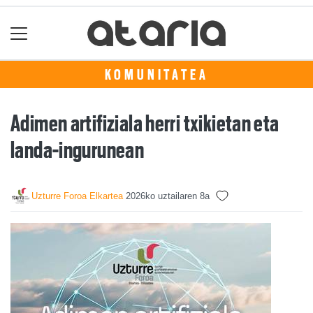
KOMUNITATEA
Adimen artifiziala herri txikietan eta
landa-ingurunean
Uzturre Foroa Elkartea
2026ko uztailaren 8a