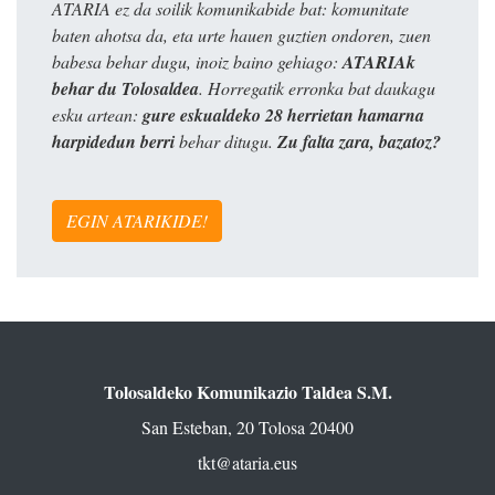
ATARIA ez da soilik komunikabide bat: komunitate
baten ahotsa da, eta urte hauen guztien ondoren, zuen
babesa behar dugu, inoiz baino gehiago:
ATARIAk
behar du Tolosaldea
. Horregatik erronka bat daukagu
esku artean:
gure eskualdeko 28 herrietan hamarna
harpidedun berri
behar ditugu.
Zu falta zara, bazatoz?
EGIN ATARIKIDE!
Tolosaldeko Komunikazio Taldea S.M.
San Esteban, 20 Tolosa 20400
tkt@ataria.eus