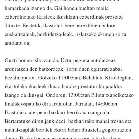
hamarkada izango da. Gai honen bueltan maila
ezberdinetako ikasleek ikuskizun ezberdinak prestatu
dituzte. Bestetik, ikastolak bere bere dituen balore
euskaltzaleak, hezkidetzaileak... islatzeko ekimen sorta
antolatu da.
Guzti honen isla izan da, Uzturpeguna antolatzeaz
arduratzen den batzordeak sortu duen egitarau zabal
bezain oparoa. Goizeko 11:00etan, Belabieta Kiroldegian,
ikastolako ikasleek ilusio handiz prestaturiko jaialdia
izango da ikusgai. Ondoren, 13:00etan Pilota txapelketako
finalak ospatuko dira frontoian. Jarraian, 14:00etan
Ikastolako aterpean bazkari herrikoia izango da.
Bertaratuko diren jankideei bazkarirako mahai tresna eta
mahai-zapiak beraiek ekarri behar dituztela gogorarazten
diegu. Bazkal ostean ekimen ugari prestatu dira haur,