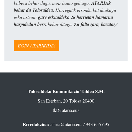
babesa behar dugu, inoiz baino gehiago:
ATARIAk
behar du Tolosaldea
. Horregatik erronka bat daukagu
esku artean:
gure eskualdeko 28 herrietan hamarna
harpidedun berri
behar ditugu.
Zu falta zara, bazatoz?
EGIN ATARIKIDE!
Tolosaldeko Komunikazio Taldea S.M.
San Esteban, 20 Tolosa 20400
tkt@ataria.eus
Erredakzioa:
ataria@ataria.eus
/ 943 655 695