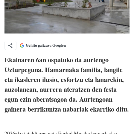
Gehitu gaitzazu Googlen
Ekainaren 6an ospatuko da aurtengo
Uzturpeguna. Hamarnaka familia, langile
eta ikasleren ilusio, esfortzu eta lanarekin,
auzolanean, aurrera ateratzen den festa
egun ezin aberatsagoa da. Aurtengoan
gainera berrikuntza nabariak ekarriko ditu.
2026eko jaialdiaren gaia Euskal Musika hamarkadaz