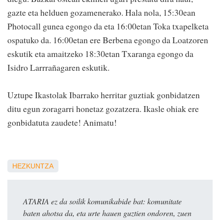
gazte eta helduen gozamenerako. Hala nola, 15:30ean
Photocall gunea egongo da eta 16:00etan Toka txapelketa
ospatuko da. 16:00etan ere Berbena egongo da Loatzoren
eskutik eta amaitzeko 18:30etan Txaranga egongo da
Isidro Larrrañagaren eskutik.
Uztupe Ikastolak Ibarrako herritar guztiak gonbidatzen
ditu egun zoragarri honetaz gozatzera. Ikasle ohiak ere
gonbidatuta zaudete! Animatu!
HEZKUNTZA
ATARIA ez da soilik komunikabide bat: komunitate
baten ahotsa da, eta urte hauen guztien ondoren, zuen