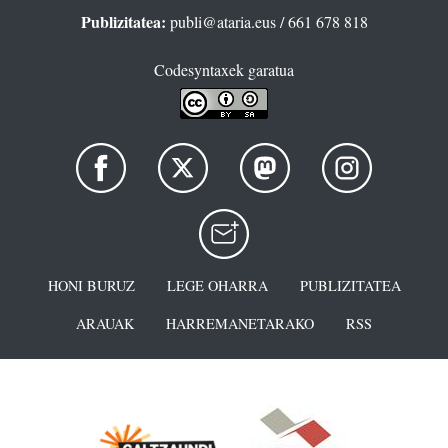
Publizitatea:
publi@ataria.eus
/ 661 678 818
Codesyntaxek garatua
HONI BURUZ
LEGE OHARRA
PUBLIZITATEA
ARAUAK
HARREMANETARAKO
RSS