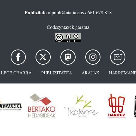
Publizitatea:
publi@ataria.eus
/ 661 678 818
Codesyntaxek garatua
LEGE OHARRA
PUBLIZITATEA
ARAUAK
HARREMANE