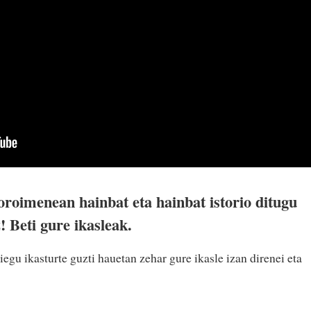
roimenean hainbat eta hainbat istorio ditugu
! Beti gure ikasleak.
iegu ikasturte guzti hauetan zehar gure ikasle izan direnei eta