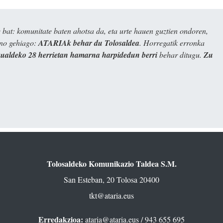
bat: komunitate baten ahotsa da, eta urte hauen guztien ondoren,
ino gehiago:
ATARIAk behar du Tolosaldea
. Horregatik erronka
kualdeko 28 herrietan hamarna harpidedun berri
behar ditugu.
Zu
Tolosaldeko Komunikazio Taldea S.M.
San Esteban, 20 Tolosa 20400
tkt@ataria.eus
Erredakzioa:
ataria@ataria.eus
/ 943 655 695