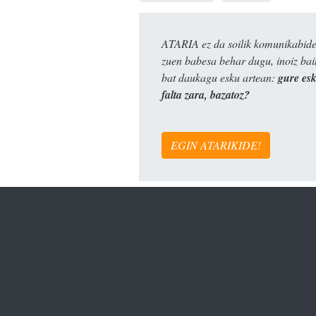
ATARIA ez da soilik komunikabide 
zuen babesa behar dugu, inoiz ba
bat daukagu esku artean:
gure es
falta zara, bazatoz?
EGIN ATARIKIDE!