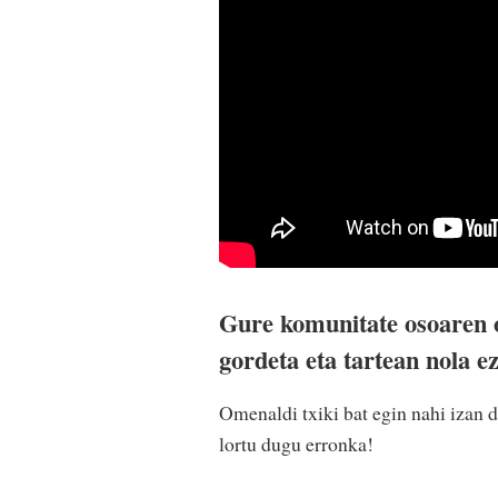
Gure komunitate osoaren o
gordeta eta tartean nola ez
Omenaldi txiki bat egin nahi izan d
lortu dugu erronka!