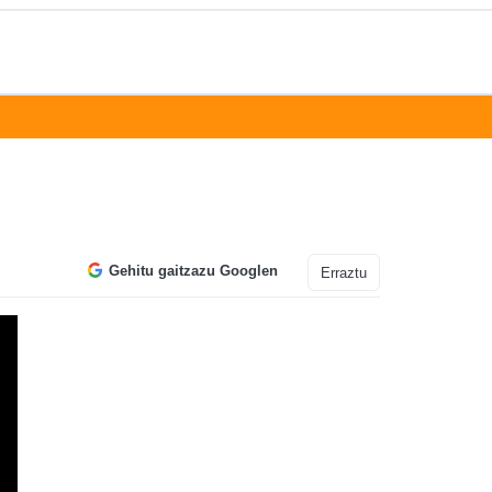
Gehitu gaitzazu Googlen
Erraztu