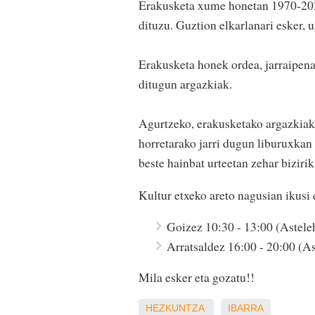
Erakusketa xume honetan 1970-2020
dituzu. Guztion elkarlanari esker, 
Erakusketa honek ordea, jarraipena 
ditugun argazkiak.
Agurtzeko, erakusketako argazkiak 
horretarako jarri dugun liburuxkan
beste hainbat urteetan zehar bizirik
Kultur etxeko areto nagusian ikusi d
Goizez 10:30 - 13:00 (Asteleh
Arratsaldez 16:00 - 20:00 (As
Mila esker eta gozatu!!
HEZKUNTZA
IBARRA