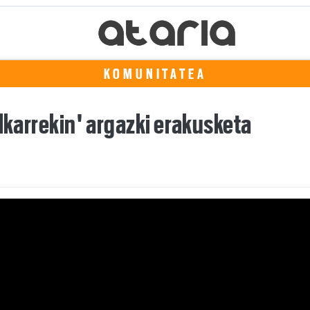
KOMUNITATEA
elkarrekin' argazki erakusketa