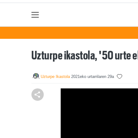
Uzturpe ikastola, '50 urte 
Uzturpe Ikastola
2021eko urtarrilaren 29a