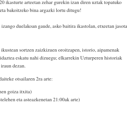
 ikasturte arteetan zehar gurekin izan diren uztak topatuko
uzta bakoitzeko bina argazki lortu ditugu!
izango duelakoan gaude, asko baitira ikastolan, etxeetan jasot
ikustean sortzen zaizkizuen oroitzapen, istorio, aipamenak
 idaztea eskatu nahi dizuegu; elkarrekin Uzturperen historiak
 iraun dezan.
aiteke otsailaren 2ra arte:
en goiza itxita)
telehen eta asteazkenetan 21:00ak arte)