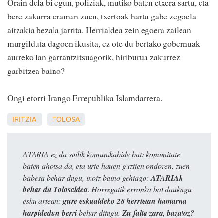
Orain dela bi egun, poliziak, mutiko baten etxera sartu, eta
bere zakurra eraman zuen, txertoak hartu gabe zegoela
aitzakia bezala jarrita. Herrialdea zein egoera zailean
murgilduta dagoen ikusita, ez ote du bertako gobernuak
aurreko lan garrantzitsuagorik, hiriburua zakurrez
garbitzea baino?
Ongi etorri Irango Errepublika Islamdarrera.
IRITZIA
TOLOSA
ATARIA ez da soilik komunikabide bat: komunitate
baten ahotsa da, eta urte hauen guztien ondoren, zuen
babesa behar dugu, inoiz baino gehiago:
ATARIAk
behar du Tolosaldea
. Horregatik erronka bat daukagu
esku artean:
gure eskualdeko 28 herrietan hamarna
harpidedun berri
behar ditugu.
Zu falta zara, bazatoz?