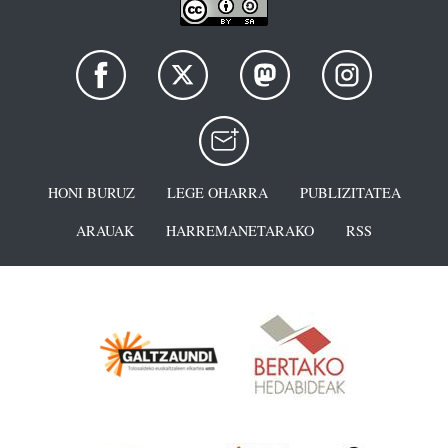
HONI BURUZ
LEGE OHARRA
PUBLIZITATEA
ARAUAK
HARREMANETARAKO
RSS