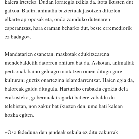
kalera irteteko. Dudan lorategia txikia da, itota ikusten dut
gaixoa. Badira animalia baztertuak jasotzen dituzten
elkarte aproposak eta, ondo zainduko dutenaren
esperantzaz, hara eraman beharko dut, beste erremediorik
ez badago».
Mandatarien esanetan, maskotak edukitzearena
mendebaldetik datorren ohitura bat da. Askotan, animaliak
pertsonak baino gehiago maitatzen omen ditugu gure
kulturan; guztiz onartezina islamdarrentzat. Haien egia da,
baloreak galdu ditugula. Harturiko erabakia egokia dela
erakusteko, gobernuak iragarki bat ere zabaldu du
telebistan, non zakur bat ikusten den, ume bati kalean
hozka egiten.
«Oso fededuna den jendeak sekula ez ditu zakurrak