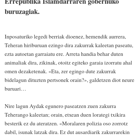
Errepublika Islamdarraren gobernuko
buruzagiak.
Inposaturiko legedi berriak dioenez, hemendik aurrera,
Teheran hiriburuan ezingo dira zakurrak kaleetan paseatu,
ezta autoetan garraiatu ere. Arreta handia behar duten
animaliak dira, zikinak, otoitz egiteko garaia izorratu ahal
omen dezaketenak. «Eta, zer egingo dute zakurrak
bidelagun dituzten pertsonek orain?», galdetzen diot neure
buruari…
Nire lagun Aydak egunero paseatzen zuen zakurra
Teherango kaleetan; orain, etxean duen lorategi txikira
besterik ez du ateratzen. «Moralaren polizia oso zorrotz
dabil, isunak latzak dira. Ez dut ausardiarik zakurrarekin