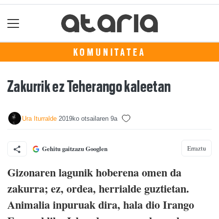
KOMUNITATEA
Zakurrik ez Teherango kaleetan
Ura Iturralde
2019ko otsailaren 9a
Erraztu
Gehitu gaitzazu Googlen
Gizonaren lagunik hoberena omen da
zakurra; ez, ordea, herrialde guztietan.
Animalia inpuruak dira, hala dio Irango