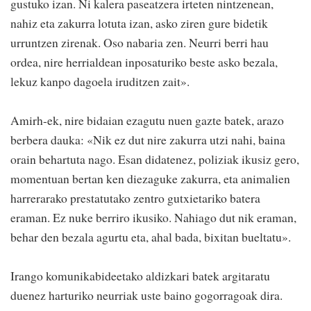
gustuko izan. Ni kalera paseatzera irteten nintzenean,
nahiz eta zakurra lotuta izan, asko ziren gure bidetik
urruntzen zirenak. Oso nabaria zen. Neurri berri hau
ordea, nire herrialdean inposaturiko beste asko bezala,
lekuz kanpo dagoela iruditzen zait».
Amirh-ek, nire bidaian ezagutu nuen gazte batek, arazo
berbera dauka: «Nik ez dut nire zakurra utzi nahi, baina
orain behartuta nago. Esan didatenez, poliziak ikusiz gero,
momentuan bertan ken diezaguke zakurra, eta animalien
harrerarako prestatutako zentro gutxietariko batera
eraman. Ez nuke berriro ikusiko. Nahiago dut nik eraman,
behar den bezala agurtu eta, ahal bada, bixitan bueltatu».
Irango komunikabideetako aldizkari batek argitaratu
duenez harturiko neurriak uste baino gogorragoak dira.