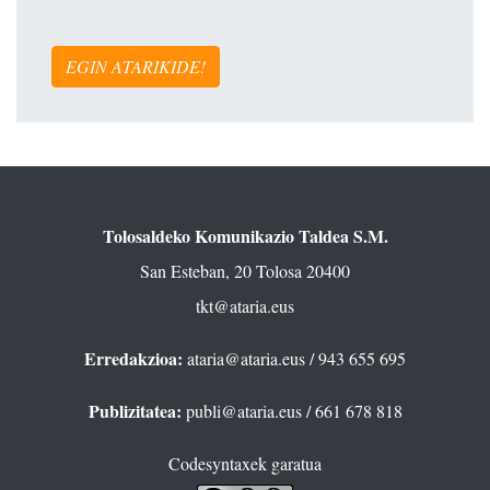
EGIN ATARIKIDE!
Tolosaldeko Komunikazio Taldea S.M.
San Esteban, 20 Tolosa 20400
tkt@ataria.eus
Erredakzioa:
ataria@ataria.eus
/ 943 655 695
Publizitatea:
publi@ataria.eus
/ 661 678 818
Codesyntaxek garatua